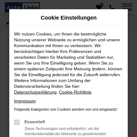
0
Zum
MENÜ
Hauptinhalt
Cookie Einstellungen
springen
Startseite
Fahrzeugangebote
Auto finden
Wir nutzen Cookies, um Ihnen die bestmögliche
Nutzung unserer Webseite zu ermöglichen und unsere
Kommunikation mit Ihnen zu verbessern. Wir
Fehler: Network Error
berücksichtigen hierbei Ihre Präferenzen und
verarbeiten Daten für Marketing und Statistiken nur,
Beim Laden ist ein Fehler aufgetreten.
wenn Sie uns Ihre Einwilligung geben. Wenn Sie zu
einem späteren Zeitpunkt Ihre Meinung ändern, können
Hier sind ein paar Tipps, die dir helfen können:
Sie die Einwilligung jederzeit für die Zukunft widerrufen.
Überprüfe deine Firewall und deine
Weitere Informationen zum Umfang der
Datenverarbeitung finden Sie hier:
Internetverbindung.
Datenschutzerklärung
,
Cookie-Richtlinie
.
Laden andere Webseiten, zum Beispiel deine
Suchmaschine?
Impressum
Prüfe deine Browsererweiterungen.
Folgende Kategorien von Cookies werden von uns eingesetzt:
Manche Erweiterungen, wie Werbeblocker, können
das Laden bestimmter Seiten verhindern.
Essentiell
Funktioniert die Seite in einem anderen Browser
Diese Technologien sind erforderlich, um die
oder in einem privaten Fenster?
Kernfunktionalität der Webseite zu gewährleisten.