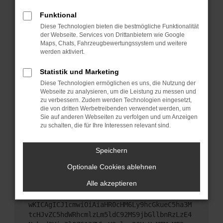
Starte dein Gerät neu.
Funktional
Das kann manchmal helfen, vorübergehende
Diese Technologien bieten die bestmögliche Funktionalität
Probleme zu beheben.
der Webseite. Services von Drittanbietern wie Google
Stelle sicher, dass dein Browser und dein
Maps, Chats, Fahrzeugbewertungssystem und weitere
werden aktiviert.
Betriebssystem auf dem neuesten Stand sind.
Veraltete Software birgt nicht nur ein
Statistik und Marketing
Sicherheitsrisiko, sondern kann auch dazu führen,
Diese Technologien ermöglichen es uns, die Nutzung der
dass bestimmte Funktionen nicht mehr
Webseite zu analysieren, um die Leistung zu messen und
unterstützt werden.
zu verbessern. Zudem werden Technologien eingesetzt,
Wende dich an den Webseitenbetreiber.
die von dritten Werbetreibenden verwendet werden, um
Sie auf anderen Webseiten zu verfolgen und um Anzeigen
Wenn du alle oben genannten Schritte versucht
zu schalten, die für Ihre Interessen relevant sind.
hast, kontaktiere uns bitte. Wir werden versuchen,
das Problem zu beheben. Du kannst uns diesen
Speichern
Text schicken, um uns bei der Fehlersuche zu
unterstützen:
Optionale Cookies ablehnen
Alle akzeptieren
ewogICJuYW1lIjogIk5ldHdvcmtFcnJvciIsCiAgI
mNvbmZpZyI6IHsKICAgICJtZXRob2QiOiAiR0VUIi
wKICAgICJ1cmwiOiAiaHR0cHM6Ly9hcGkueC5ha3M
tcHJvZC5hdWRhcmlzLm5ldC92MS9jbGllbnRzLzE4