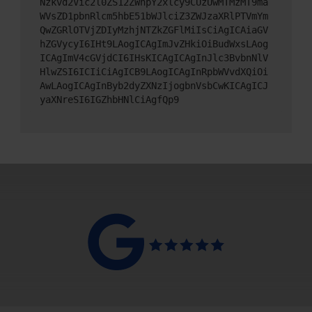
Nzkvd2Vic2l0ZS12ZWhpY2xlcy9CUzUwMTMzMT9ma
WVsZD1pbnRlcm5hbE51bWJlciZ3ZWJzaXRlPTVmYm
QwZGRlOTVjZDIyMzhjNTZkZGFlMiIsCiAgICAiaGV
hZGVycyI6IHt9LAogICAgImJvZHkiOiBudWxsLAog
ICAgImV4cGVjdCI6IHsKICAgICAgInJlc3BvbnNlV
HlwZSI6ICIiCiAgICB9LAogICAgInRpbWVvdXQiOi
AwLAogICAgInByb2dyZXNzIjogbnVsbCwKICAgICJ
yaXNreSI6IGZhbHNlCiAgfQp9