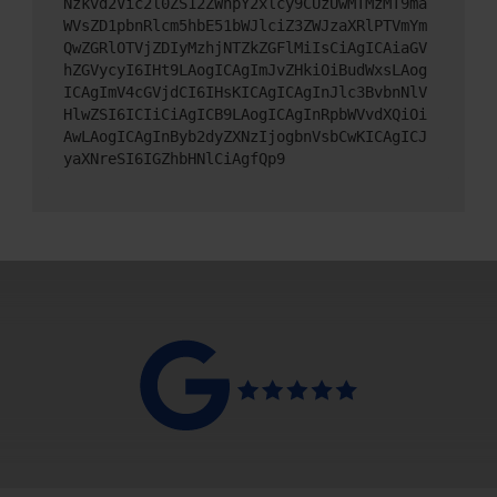
Nzkvd2Vic2l0ZS12ZWhpY2xlcy9CUzUwMTMzMT9ma
WVsZD1pbnRlcm5hbE51bWJlciZ3ZWJzaXRlPTVmYm
QwZGRlOTVjZDIyMzhjNTZkZGFlMiIsCiAgICAiaGV
hZGVycyI6IHt9LAogICAgImJvZHkiOiBudWxsLAog
ICAgImV4cGVjdCI6IHsKICAgICAgInJlc3BvbnNlV
HlwZSI6ICIiCiAgICB9LAogICAgInRpbWVvdXQiOi
AwLAogICAgInByb2dyZXNzIjogbnVsbCwKICAgICJ
yaXNreSI6IGZhbHNlCiAgfQp9