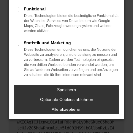
Starte dein Gerät neu.
Funktional
Das kann manchmal helfen, vorübergehende
Diese Technologien bieten die bestmögliche Funktionalität
Probleme zu beheben.
der Webseite. Services von Drittanbietern wie Google
Stelle sicher, dass dein Browser und dein
Maps, Chats, Fahrzeugbewertungssystem und weitere
werden aktiviert.
Betriebssystem auf dem neuesten Stand sind.
Veraltete Software birgt nicht nur ein
Statistik und Marketing
Sicherheitsrisiko, sondern kann auch dazu führen,
Diese Technologien ermöglichen es uns, die Nutzung der
dass bestimmte Funktionen nicht mehr
Webseite zu analysieren, um die Leistung zu messen und
unterstützt werden.
zu verbessern. Zudem werden Technologien eingesetzt,
Wende dich an den Webseitenbetreiber.
die von dritten Werbetreibenden verwendet werden, um
Sie auf anderen Webseiten zu verfolgen und um Anzeigen
Wenn du alle oben genannten Schritte versucht
zu schalten, die für Ihre Interessen relevant sind.
hast, kontaktiere uns bitte. Wir werden versuchen,
das Problem zu beheben. Du kannst uns diesen
Speichern
Text schicken, um uns bei der Fehlersuche zu
unterstützen:
Optionale Cookies ablehnen
Alle akzeptieren
ewogICJuYW1lIjogIk5ldHdvcmtFcnJvciIsCiAgI
mNvbmZpZyI6IHsKICAgICJtZXRob2QiOiAiR0VUIi
wKICAgICJ1cmwiOiAiaHR0cHM6Ly9hcGkueC5ha3M
tcHJvZC5hdWRhcmlzLm5ldC92MS9jbGllbnRzLzE4