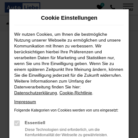
0
Zum
MENÜ
Hauptinhalt
Cookie Einstellungen
springen
Startseite
Fahrzeugangebote
Auto finden
Wir nutzen Cookies, um Ihnen die bestmögliche
Nutzung unserer Webseite zu ermöglichen und unsere
Kommunikation mit Ihnen zu verbessern. Wir
Fehler: Network Error
berücksichtigen hierbei Ihre Präferenzen und
verarbeiten Daten für Marketing und Statistiken nur,
Beim Laden ist ein Fehler aufgetreten.
wenn Sie uns Ihre Einwilligung geben. Wenn Sie zu
einem späteren Zeitpunkt Ihre Meinung ändern, können
Hier sind ein paar Tipps, die dir helfen können:
Sie die Einwilligung jederzeit für die Zukunft widerrufen.
Überprüfe deine Firewall und deine
Weitere Informationen zum Umfang der
Datenverarbeitung finden Sie hier:
Internetverbindung.
Datenschutzerklärung
,
Cookie-Richtlinie
.
Laden andere Webseiten, zum Beispiel deine
Suchmaschine?
Impressum
Prüfe deine Browsererweiterungen.
Folgende Kategorien von Cookies werden von uns eingesetzt:
Manche Erweiterungen, wie Werbeblocker, können
das Laden bestimmter Seiten verhindern.
Essentiell
Funktioniert die Seite in einem anderen Browser
Diese Technologien sind erforderlich, um die
oder in einem privaten Fenster?
Kernfunktionalität der Webseite zu gewährleisten.