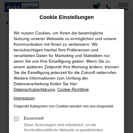
0
Zum
MENÜ
Hauptinhalt
Cookie Einstellungen
springen
Startseite
Fahrzeugangebote
Auto finden
Wir nutzen Cookies, um Ihnen die bestmögliche
Nutzung unserer Webseite zu ermöglichen und unsere
Kommunikation mit Ihnen zu verbessern. Wir
Fehler: Network Error
berücksichtigen hierbei Ihre Präferenzen und
verarbeiten Daten für Marketing und Statistiken nur,
Beim Laden ist ein Fehler aufgetreten.
wenn Sie uns Ihre Einwilligung geben. Wenn Sie zu
einem späteren Zeitpunkt Ihre Meinung ändern, können
Hier sind ein paar Tipps, die dir helfen können:
Sie die Einwilligung jederzeit für die Zukunft widerrufen.
Überprüfe deine Firewall und deine
Weitere Informationen zum Umfang der
Datenverarbeitung finden Sie hier:
Internetverbindung.
Datenschutzerklärung
,
Cookie-Richtlinie
.
Laden andere Webseiten, zum Beispiel deine
Suchmaschine?
Impressum
Prüfe deine Browsererweiterungen.
Folgende Kategorien von Cookies werden von uns eingesetzt:
Manche Erweiterungen, wie Werbeblocker, können
das Laden bestimmter Seiten verhindern.
Essentiell
Funktioniert die Seite in einem anderen Browser
Diese Technologien sind erforderlich, um die
oder in einem privaten Fenster?
Kernfunktionalität der Webseite zu gewährleisten.