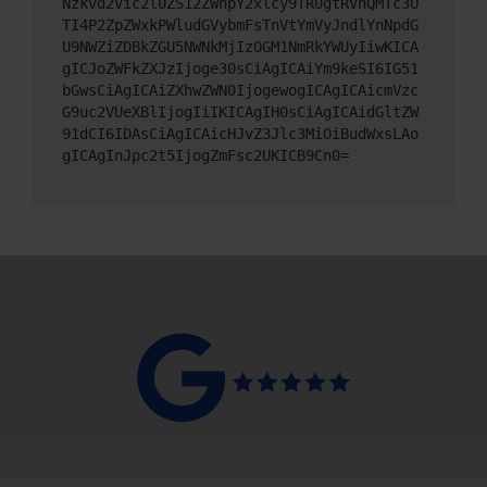
Nzkvd2Vic2l0ZS12ZWhpY2xlcy9TR0gtRVhQMTc3O
TI4P2ZpZWxkPWludGVybmFsTnVtYmVyJndlYnNpdG
U9NWZiZDBkZGU5NWNkMjIzOGM1NmRkYWUyIiwKICA
gICJoZWFkZXJzIjoge30sCiAgICAiYm9keSI6IG51
bGwsCiAgICAiZXhwZWN0IjogewogICAgICAicmVzc
G9uc2VUeXBlIjogIiIKICAgIH0sCiAgICAidGltZW
91dCI6IDAsCiAgICAicHJvZ3Jlc3MiOiBudWxsLAo
gICAgInJpc2t5IjogZmFsc2UKICB9Cn0=