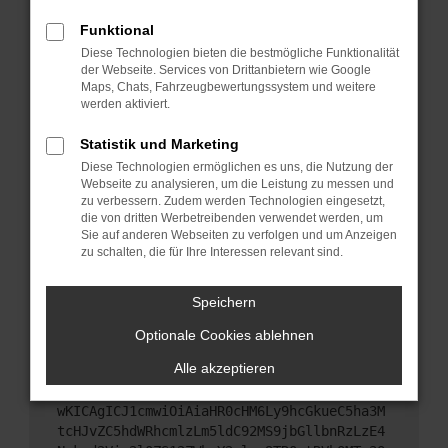
Starte dein Gerät neu.
Funktional
Das kann manchmal helfen, vorübergehende
Diese Technologien bieten die bestmögliche Funktionalität
Probleme zu beheben.
der Webseite. Services von Drittanbietern wie Google
Stelle sicher, dass dein Browser und dein
Maps, Chats, Fahrzeugbewertungssystem und weitere
werden aktiviert.
Betriebssystem auf dem neuesten Stand sind.
Veraltete Software birgt nicht nur ein
Statistik und Marketing
Sicherheitsrisiko, sondern kann auch dazu führen,
Diese Technologien ermöglichen es uns, die Nutzung der
dass bestimmte Funktionen nicht mehr
Webseite zu analysieren, um die Leistung zu messen und
unterstützt werden.
zu verbessern. Zudem werden Technologien eingesetzt,
Wende dich an den Webseitenbetreiber.
die von dritten Werbetreibenden verwendet werden, um
Sie auf anderen Webseiten zu verfolgen und um Anzeigen
Wenn du alle oben genannten Schritte versucht
zu schalten, die für Ihre Interessen relevant sind.
hast, kontaktiere uns bitte. Wir werden versuchen,
das Problem zu beheben. Du kannst uns diesen
Speichern
Text schicken, um uns bei der Fehlersuche zu
unterstützen:
Optionale Cookies ablehnen
Alle akzeptieren
ewogICJuYW1lIjogIk5ldHdvcmtFcnJvciIsCiAgI
mNvbmZpZyI6IHsKICAgICJtZXRob2QiOiAiR0VUIi
wKICAgICJ1cmwiOiAiaHR0cHM6Ly9hcGkueC5ha3M
tcHJvZC5hdWRhcmlzLm5ldC92MS9jbGllbnRzLzE4