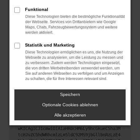
Starte dein Gerät neu.
Funktional
Das kann manchmal helfen, vorübergehende
Diese Technologien bieten die bestmögliche Funktionalität
Probleme zu beheben.
der Webseite. Services von Drittanbietern wie Google
Stelle sicher, dass dein Browser und dein
Maps, Chats, Fahrzeugbewertungssystem und weitere
werden aktiviert.
Betriebssystem auf dem neuesten Stand sind.
Veraltete Software birgt nicht nur ein
Statistik und Marketing
Sicherheitsrisiko, sondern kann auch dazu führen,
Diese Technologien ermöglichen es uns, die Nutzung der
dass bestimmte Funktionen nicht mehr
Webseite zu analysieren, um die Leistung zu messen und
unterstützt werden.
zu verbessern. Zudem werden Technologien eingesetzt,
Wende dich an den Webseitenbetreiber.
die von dritten Werbetreibenden verwendet werden, um
Sie auf anderen Webseiten zu verfolgen und um Anzeigen
Wenn du alle oben genannten Schritte versucht
zu schalten, die für Ihre Interessen relevant sind.
hast, kontaktiere uns bitte. Wir werden versuchen,
das Problem zu beheben. Du kannst uns diesen
Speichern
Text schicken, um uns bei der Fehlersuche zu
unterstützen:
Optionale Cookies ablehnen
Alle akzeptieren
ewogICJuYW1lIjogIk5ldHdvcmtFcnJvciIsCiAgI
mNvbmZpZyI6IHsKICAgICJtZXRob2QiOiAiR0VUIi
wKICAgICJ1cmwiOiAiaHR0cHM6Ly9hcGkueC5ha3M
tcHJvZC5hdWRhcmlzLm5ldC92MS9jbGllbnRzLzE4