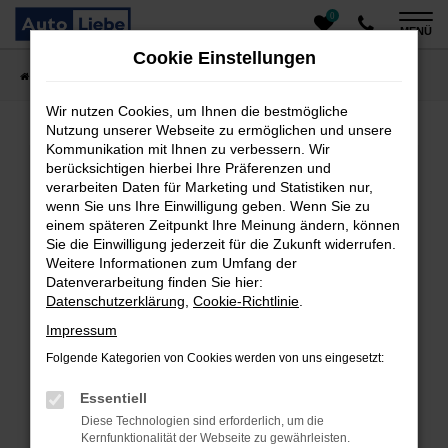
0
Zum
MENÜ
Hauptinhalt
Cookie Einstellungen
springen
Startseite
Fahrzeugangebote
Auto finden
Wir nutzen Cookies, um Ihnen die bestmögliche
Nutzung unserer Webseite zu ermöglichen und unsere
Kommunikation mit Ihnen zu verbessern. Wir
Fehler: Network Error
berücksichtigen hierbei Ihre Präferenzen und
verarbeiten Daten für Marketing und Statistiken nur,
Beim Laden ist ein Fehler aufgetreten.
wenn Sie uns Ihre Einwilligung geben. Wenn Sie zu
einem späteren Zeitpunkt Ihre Meinung ändern, können
Hier sind ein paar Tipps, die dir helfen können:
Sie die Einwilligung jederzeit für die Zukunft widerrufen.
Überprüfe deine Firewall und deine
Weitere Informationen zum Umfang der
Datenverarbeitung finden Sie hier:
Internetverbindung.
Datenschutzerklärung
,
Cookie-Richtlinie
.
Laden andere Webseiten, zum Beispiel deine
Suchmaschine?
Impressum
Prüfe deine Browsererweiterungen.
Folgende Kategorien von Cookies werden von uns eingesetzt:
Manche Erweiterungen, wie Werbeblocker, können
das Laden bestimmter Seiten verhindern.
Essentiell
Funktioniert die Seite in einem anderen Browser
Diese Technologien sind erforderlich, um die
oder in einem privaten Fenster?
Kernfunktionalität der Webseite zu gewährleisten.