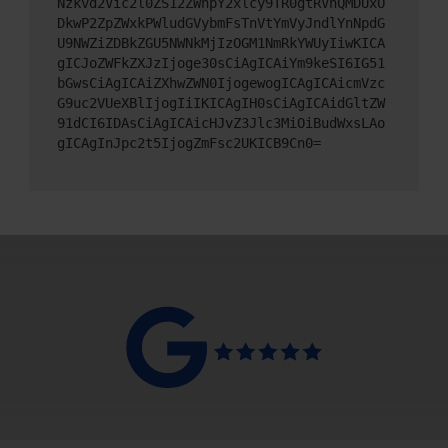
Nzkvd2Vic2l0ZS12ZWhpY2xlcy9TR0gtRVhQMDUxO
DkwP2ZpZWxkPWludGVybmFsTnVtYmVyJndlYnNpdG
U9NWZiZDBkZGU5NWNkMjIzOGM1NmRkYWUyIiwKICA
gICJoZWFkZXJzIjoge30sCiAgICAiYm9keSI6IG51
bGwsCiAgICAiZXhwZWN0IjogewogICAgICAicmVzc
G9uc2VUeXBlIjogIiIKICAgIH0sCiAgICAidGltZW
91dCI6IDAsCiAgICAicHJvZ3Jlc3MiOiBudWxsLAo
gICAgInJpc2t5IjogZmFsc2UKICB9Cn0=