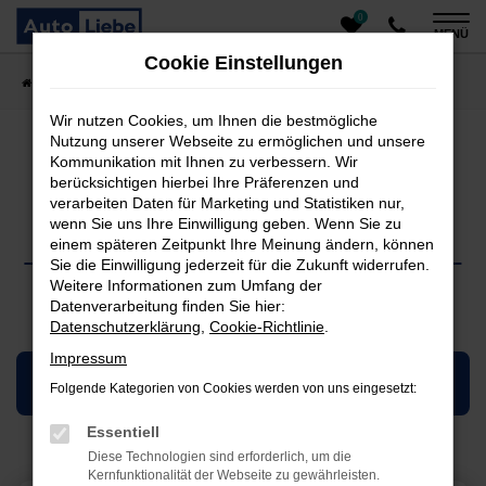
0
Zum
MENÜ
Hauptinhalt
Cookie Einstellungen
springen
Startseite
Werkstatt und Service
Werkstatt & Service
Wir nutzen Cookies, um Ihnen die bestmögliche
Nutzung unserer Webseite zu ermöglichen und unsere
Kommunikation mit Ihnen zu verbessern. Wir
berücksichtigen hierbei Ihre Präferenzen und
verarbeiten Daten für Marketing und Statistiken nur,
Werkstatt Service
wenn Sie uns Ihre Einwilligung geben. Wenn Sie zu
einem späteren Zeitpunkt Ihre Meinung ändern, können
Sie die Einwilligung jederzeit für die Zukunft widerrufen.
Weitere Informationen zum Umfang der
Datenverarbeitung finden Sie hier:
Datenschutzerklärung
,
Cookie-Richtlinie
.
Impressum
Servicetermin vereinbaren
Folgende Kategorien von Cookies werden von uns eingesetzt:
Essentiell
Diese Technologien sind erforderlich, um die
Kernfunktionalität der Webseite zu gewährleisten.