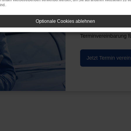
on dritten Werbetreibenden verwendet werden, um Sie auf anderen Webseiten zu ve
ind.
Vereinbaren Sie jetzt 
Vertragswerkstatt. U
Optionale Cookies ablehnen
Service für Ihr Fahrz
Terminvereinbarung fü
Jetzt Termin verei