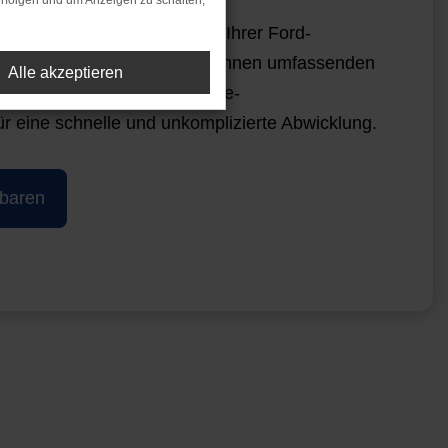
rfolgen und um Anzeigen zu schalten,
Ihren Termin bei Auto Liebe, Ihrer Ford-
nser erfahrenes Team bietet Ihnen umfassenden
Alle akzeptieren
eug. Nutzen Sie unsere Online-
r eine schnelle und unkomplizierte Abwicklung.
nbaren