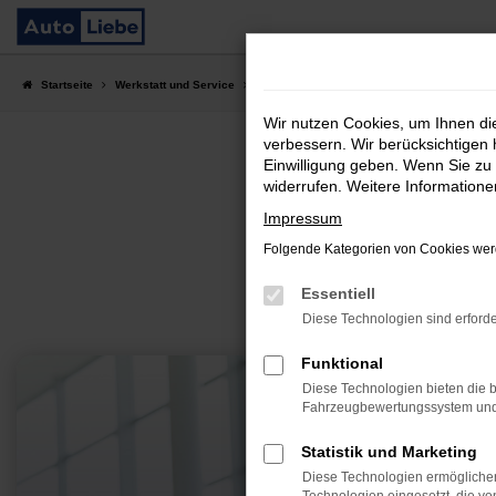
Zum
Hauptinhalt
springen
Startseite
Werkstatt und Service
Terminvereinbarung
Wir nutzen Cookies, um Ihnen d
verbessern. Wir berücksichtigen 
Einwilligung geben. Wenn Sie zu 
widerrufen. Weitere Information
Ford
Impressum
Folgende Kategorien von Cookies werd
Essentiell
Diese Technologien sind erforde
Funktional
Diese Technologien bieten die b
Fahrzeugbewertungssystem und w
Statistik und Marketing
Diese Technologien ermöglichen