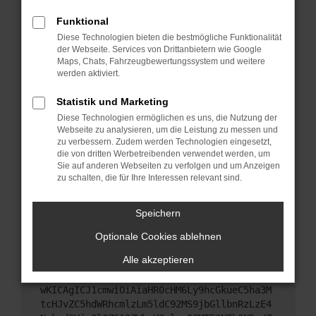
Starte dein Gerät neu.
Funktional
Das kann manchmal helfen, vorübergehende
Diese Technologien bieten die bestmögliche Funktionalität
Probleme zu beheben.
der Webseite. Services von Drittanbietern wie Google
Stelle sicher, dass dein Browser und dein
Maps, Chats, Fahrzeugbewertungssystem und weitere
werden aktiviert.
Betriebssystem auf dem neuesten Stand sind.
Veraltete Software birgt nicht nur ein
Statistik und Marketing
Sicherheitsrisiko, sondern kann auch dazu führen,
Diese Technologien ermöglichen es uns, die Nutzung der
dass bestimmte Funktionen nicht mehr
Webseite zu analysieren, um die Leistung zu messen und
unterstützt werden.
zu verbessern. Zudem werden Technologien eingesetzt,
Wende dich an den Webseitenbetreiber.
die von dritten Werbetreibenden verwendet werden, um
Sie auf anderen Webseiten zu verfolgen und um Anzeigen
Wenn du alle oben genannten Schritte versucht
zu schalten, die für Ihre Interessen relevant sind.
hast, kontaktiere uns bitte. Wir werden versuchen,
das Problem zu beheben. Du kannst uns diesen
Speichern
Text schicken, um uns bei der Fehlersuche zu
unterstützen:
Optionale Cookies ablehnen
Alle akzeptieren
ewogICJuYW1lIjogIk5ldHdvcmtFcnJvciIsCiAgI
mNvbmZpZyI6IHsKICAgICJtZXRob2QiOiAiR0VUIi
wKICAgICJ1cmwiOiAiaHR0cHM6Ly9hcGkueC5ha3M
tcHJvZC5hdWRhcmlzLm5ldC92MS9jbGllbnRzLzE4