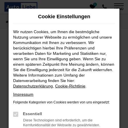
0
Zum
MENÜ
Hauptinhalt
Cookie Einstellungen
springen
Startseite
Fahrzeugangebote
Auto finden
Wir nutzen Cookies, um Ihnen die bestmögliche
Nutzung unserer Webseite zu ermöglichen und unsere
Kommunikation mit Ihnen zu verbessern. Wir
Fehler: Network Error
berücksichtigen hierbei Ihre Präferenzen und
verarbeiten Daten für Marketing und Statistiken nur,
Beim Laden ist ein Fehler aufgetreten.
wenn Sie uns Ihre Einwilligung geben. Wenn Sie zu
einem späteren Zeitpunkt Ihre Meinung ändern, können
Hier sind ein paar Tipps, die dir helfen können:
Sie die Einwilligung jederzeit für die Zukunft widerrufen.
Überprüfe deine Firewall und deine
Weitere Informationen zum Umfang der
Datenverarbeitung finden Sie hier:
Internetverbindung.
Datenschutzerklärung
,
Cookie-Richtlinie
.
Laden andere Webseiten, zum Beispiel deine
Suchmaschine?
Impressum
Prüfe deine Browsererweiterungen.
Folgende Kategorien von Cookies werden von uns eingesetzt:
Manche Erweiterungen, wie Werbeblocker, können
das Laden bestimmter Seiten verhindern.
Essentiell
Funktioniert die Seite in einem anderen Browser
Diese Technologien sind erforderlich, um die
oder in einem privaten Fenster?
Kernfunktionalität der Webseite zu gewährleisten.