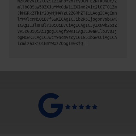
Nzkvd2Vic2l0ZS12ZWhpY2xlcy9CMTE2NTk0NDc/Z
mllbGQ9aW50ZXJuYWxOdW1iZXImd2Vic2l0ZT01Zm
JkMGRkZTk1Y2QyMjM4YzU2ZGRhZTIiLAogICAgImh
lYWRlcnMiOiB7fSwKICAgICJib2R5IjogbnVsbCwK
ICAgICJleHBlY3QiOiB7CiAgICAgICJyZXNwb25zZ
VR5cGUiOiAiIgogICAgfSwKICAgICJ0aW1lb3V0Ij
ogMCwKICAgICJwcm9ncmVzcyI6IG51bGwsCiAgICA
icmlza3kiOiBmYWxzZQogIH0KfQ==