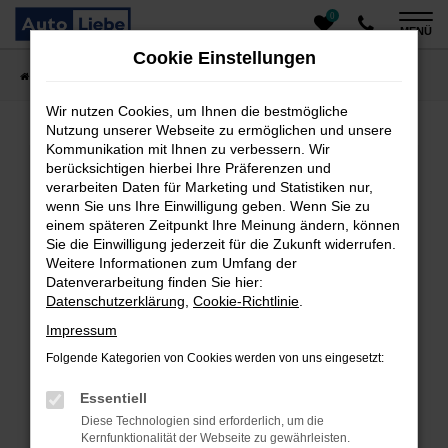
0
Zum
MENÜ
Hauptinhalt
Cookie Einstellungen
springen
Startseite
Fahrzeugangebote
Auto finden
Wir nutzen Cookies, um Ihnen die bestmögliche
Nutzung unserer Webseite zu ermöglichen und unsere
Kommunikation mit Ihnen zu verbessern. Wir
Fehler: Network Error
berücksichtigen hierbei Ihre Präferenzen und
verarbeiten Daten für Marketing und Statistiken nur,
Beim Laden ist ein Fehler aufgetreten.
wenn Sie uns Ihre Einwilligung geben. Wenn Sie zu
einem späteren Zeitpunkt Ihre Meinung ändern, können
Hier sind ein paar Tipps, die dir helfen können:
Sie die Einwilligung jederzeit für die Zukunft widerrufen.
Überprüfe deine Firewall und deine
Weitere Informationen zum Umfang der
Datenverarbeitung finden Sie hier:
Internetverbindung.
Datenschutzerklärung
,
Cookie-Richtlinie
.
Laden andere Webseiten, zum Beispiel deine
Suchmaschine?
Impressum
Prüfe deine Browsererweiterungen.
Folgende Kategorien von Cookies werden von uns eingesetzt:
Manche Erweiterungen, wie Werbeblocker, können
das Laden bestimmter Seiten verhindern.
Essentiell
Funktioniert die Seite in einem anderen Browser
Diese Technologien sind erforderlich, um die
oder in einem privaten Fenster?
Kernfunktionalität der Webseite zu gewährleisten.