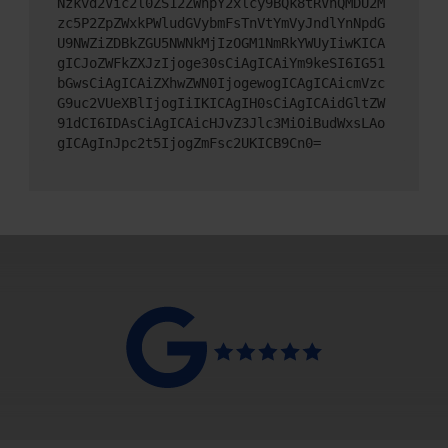
Nzkvd2Vic2l0ZS12ZWhpY2xlcy9BQk8tRVhQMDU2M
zc5P2ZpZWxkPWludGVybmFsTnVtYmVyJndlYnNpdG
U9NWZiZDBkZGU5NWNkMjIzOGM1NmRkYWUyIiwKICA
gICJoZWFkZXJzIjoge30sCiAgICAiYm9keSI6IG51
bGwsCiAgICAiZXhwZWN0IjogewogICAgICAicmVzc
G9uc2VUeXBlIjogIiIKICAgIH0sCiAgICAidGltZW
91dCI6IDAsCiAgICAicHJvZ3Jlc3MiOiBudWxsLAo
gICAgInJpc2t5IjogZmFsc2UKICB9Cn0=