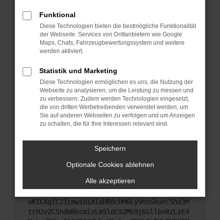
Starte dein Gerät neu.
Funktional
Das kann manchmal helfen, vorübergehende
Diese Technologien bieten die bestmögliche Funktionalität
Probleme zu beheben.
der Webseite. Services von Drittanbietern wie Google
Stelle sicher, dass dein Browser und dein
Maps, Chats, Fahrzeugbewertungssystem und weitere
werden aktiviert.
Betriebssystem auf dem neuesten Stand sind.
Veraltete Software birgt nicht nur ein
Statistik und Marketing
Sicherheitsrisiko, sondern kann auch dazu führen,
Diese Technologien ermöglichen es uns, die Nutzung der
dass bestimmte Funktionen nicht mehr
Webseite zu analysieren, um die Leistung zu messen und
unterstützt werden.
zu verbessern. Zudem werden Technologien eingesetzt,
Wende dich an den Webseitenbetreiber.
die von dritten Werbetreibenden verwendet werden, um
Sie auf anderen Webseiten zu verfolgen und um Anzeigen
Wenn du alle oben genannten Schritte versucht
zu schalten, die für Ihre Interessen relevant sind.
hast, kontaktiere uns bitte. Wir werden versuchen,
das Problem zu beheben. Du kannst uns diesen
Speichern
Text schicken, um uns bei der Fehlersuche zu
unterstützen:
Optionale Cookies ablehnen
Alle akzeptieren
ewogICJuYW1lIjogIk5ldHdvcmtFcnJvciIsCiAgI
mNvbmZpZyI6IHsKICAgICJtZXRob2QiOiAiR0VUIi
wKICAgICJ1cmwiOiAiaHR0cHM6Ly9hcGkueC5ha3M
tcHJvZC5hdWRhcmlzLm5ldC92MS9jbGllbnRzLzE4