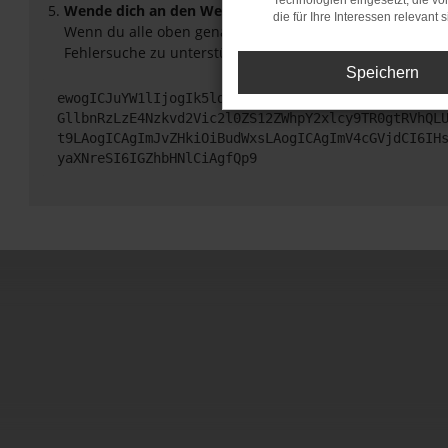
Technologien eingesetzt, die v
Wende dich an den Webseitenbetreiber.
die für Ihre Interessen relevant s
Wenn du alle oben genannten Schritte versucht hast, ko
Fehlersuche zu unterstützen:
Speichern
ewogICJuYW1lIjogIk5ldHdvcmtFcnJvciIsCiAgImNvbmZp
GllbnRzLzE4Nzkvd2Vic2l0ZS12ZWhpY2xlcy9TR0gtRVhQL
t9LAogICAgImJvZHkiOiBudWxsLAogICAgImV4cGVjdCI6IH
yaXNreSI6IGZhbHNlCiAgfQp9