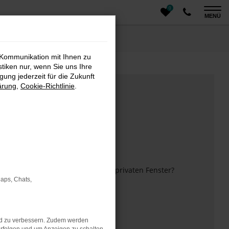
0
MENÜ
 Kommunikation mit Ihnen zu
stiken nur, wenn Sie uns Ihre
ung jederzeit für die Zukunft
ärung
,
Cookie-Richtlinie
.
m anderen Browser oder in einem privaten Fenster?
Maps, Chats,
 mehr unterstützt werden.
nd zu verbessern. Zudem werden