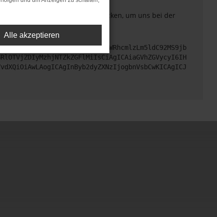
rfolgen und um Anzeigen zu schalten,
. Du kannst uns diesen Text schicken, um uns bei der
Alle akzeptieren
cHM6Ly9hcGkueC5ha3MtcHJvZC5hdWRhcmlzLm5ldC92MS9jb
GRlOTVjZDIyMzhjNTZkZGFlMiIsCiAgICAiaGVhZGVycyI6IH
VvdXQiOiAwLAogICAgInByb2dyZXNzIjogbnVsbCwKICAgICJ