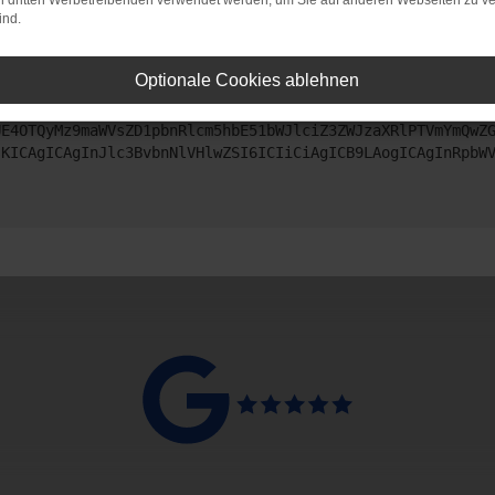
on dritten Werbetreibenden verwendet werden, um Sie auf anderen Webseiten zu ve
ind.
ntaktiere uns bitte. Wir werden versuchen, das Problem zu beheben
Optionale Cookies ablehnen
ZyI6IHsKICAgICJtZXRob2QiOiAiR0VUIiwKICAgICJ1cmwiOiAiaHR0
UE4OTQyMz9maWVsZD1pbnRlcm5hbE51bWJlciZ3ZWJzaXRlPTVmYmQwZ
sKICAgICAgInJlc3BvbnNlVHlwZSI6ICIiCiAgICB9LAogICAgInRpbW