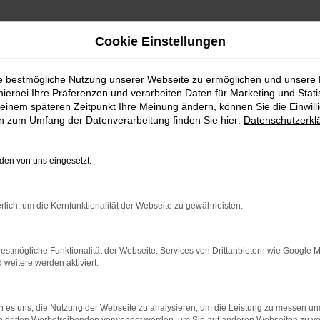
Cookie Einstellungen
ie bestmögliche Nutzung unserer Webseite zu ermöglichen und unsere
hierbei Ihre Präferenzen und verarbeiten Daten für Marketing und Stati
einem späteren Zeitpunkt Ihre Meinung ändern, können Sie die Einwillig
en zum Umfang der Datenverarbeitung finden Sie hier:
Datenschutzerkl
en von uns eingesetzt:
.
ine?
rlich, um die Kernfunktionalität der Webseite zu gewährleisten.
en bestimmter Seiten verhindern. Funktioniert die Seite in eine
estmögliche Funktionalität der Webseite. Services von Drittanbietern wie Google 
eitere werden aktiviert.
u beheben.
em auf dem neuesten Stand sind.
o, sondern kann auch dazu führen, dass bestimmte Funktionen nicht
 es uns, die Nutzung der Webseite zu analysieren, um die Leistung zu messen u