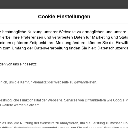
Cookie Einstellungen
ie bestmögliche Nutzung unserer Webseite zu ermöglichen und unsere
hierbei Ihre Präferenzen und verarbeiten Daten für Marketing und Stati
einem späteren Zeitpunkt Ihre Meinung ändern, können Sie die Einwillig
en zum Umfang der Datenverarbeitung finden Sie hier:
Datenschutzerkl
en von uns eingesetzt:
.
ine?
rlich, um die Kernfunktionalität der Webseite zu gewährleisten.
en bestimmter Seiten verhindern. Funktioniert die Seite in eine
estmögliche Funktionalität der Webseite. Services von Drittanbietern wie Google 
eitere werden aktiviert.
u beheben.
em auf dem neuesten Stand sind.
o, sondern kann auch dazu führen, dass bestimmte Funktionen nicht
 es uns, die Nutzung der Webseite zu analysieren, um die Leistung zu messen u