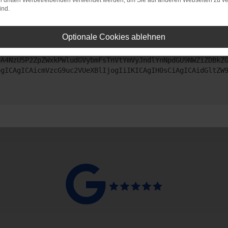
on dritten Werbetreibenden verwendet werden, um Sie auf anderen Webseiten zu ve
ind.
ntaktiere uns bitte. Wir werden versuchen, das Problem zu beheben
Optionale Cookies ablehnen
ZyI6IHsKICAgICJtZXRob2QiOiAiR0VUIiwKICAgICJ1cmwiOiAiaHR0
DA4NzU5P2ZpZWxkPWludGVybmFsTnVtYmVyJndlYnNpdGU9NWZiZDBkZ
ogICAgICAicmVzcG9uc2VUeXBlIjogIiIKICAgIH0sCiAgICAidGltZW