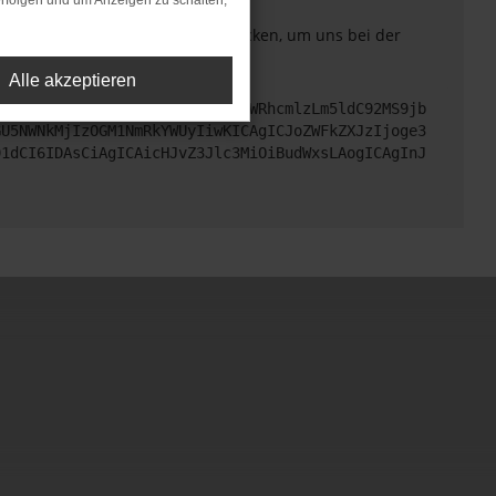
rfolgen und um Anzeigen zu schalten,
. Du kannst uns diesen Text schicken, um uns bei der
Alle akzeptieren
cHM6Ly9hcGkueC5ha3MtcHJvZC5hdWRhcmlzLm5ldC92MS9jb
GU5NWNkMjIzOGM1NmRkYWUyIiwKICAgICJoZWFkZXJzIjoge3
91dCI6IDAsCiAgICAicHJvZ3Jlc3MiOiBudWxsLAogICAgInJ