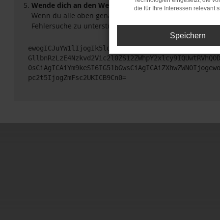
Technologien eingesetzt, die v
Wende dich an den Webseitenbetreiber.
die für Ihre Interessen relevant s
Wenn du alle oben genannten Schritte versucht hast, ko
Fehlersuche zu unterstützen:
Speichern
ewogICJuYW1lIjogIk5ldHdvcmtFcnJvciIsCiAgImNvbmZp
GllbnRzLzE4Nzkvd2Vic2l0ZS12ZWhpY2xlcy9IQUwtRVhQO
0sCiAgICAiYm9keSI6IG51bGwsCiAgICAiZXhwZWN0Ijogew
pc2t5IjogZmFsc2UKICB9Cn0=