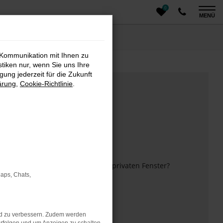
0
MENÜ
 Kommunikation mit Ihnen zu
stiken nur, wenn Sie uns Ihre
ung jederzeit für die Zukunft
ärung
,
Cookie-Richtlinie
.
m anderen Browser oder in einem privaten Fenster?
Maps, Chats,
 mehr unterstützt werden.
nd zu verbessern. Zudem werden