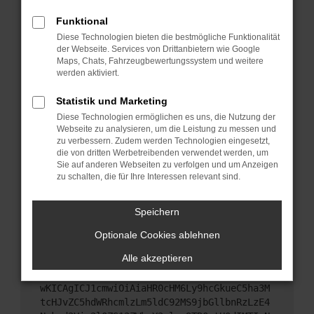
Starte dein Gerät neu.
Funktional
Das kann manchmal helfen, vorübergehende
Diese Technologien bieten die bestmögliche Funktionalität
Probleme zu beheben.
der Webseite. Services von Drittanbietern wie Google
Stelle sicher, dass dein Browser und dein
Maps, Chats, Fahrzeugbewertungssystem und weitere
werden aktiviert.
Betriebssystem auf dem neuesten Stand sind.
Veraltete Software birgt nicht nur ein
Statistik und Marketing
Sicherheitsrisiko, sondern kann auch dazu führen,
Diese Technologien ermöglichen es uns, die Nutzung der
dass bestimmte Funktionen nicht mehr
Webseite zu analysieren, um die Leistung zu messen und
unterstützt werden.
zu verbessern. Zudem werden Technologien eingesetzt,
Wende dich an den Webseitenbetreiber.
die von dritten Werbetreibenden verwendet werden, um
Sie auf anderen Webseiten zu verfolgen und um Anzeigen
Wenn du alle oben genannten Schritte versucht
zu schalten, die für Ihre Interessen relevant sind.
hast, kontaktiere uns bitte. Wir werden versuchen,
das Problem zu beheben. Du kannst uns diesen
Speichern
Text schicken, um uns bei der Fehlersuche zu
unterstützen:
Optionale Cookies ablehnen
Alle akzeptieren
ewogICJuYW1lIjogIk5ldHdvcmtFcnJvciIsCiAgI
mNvbmZpZyI6IHsKICAgICJtZXRob2QiOiAiR0VUIi
wKICAgICJ1cmwiOiAiaHR0cHM6Ly9hcGkueC5ha3M
tcHJvZC5hdWRhcmlzLm5ldC92MS9jbGllbnRzLzE4