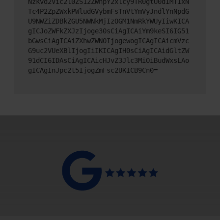
Nzkvd2Vic2l0ZS12ZWhpY2xlcy9TR0gtU0dIMTIxN
Tc4P2ZpZWxkPWludGVybmFsTnVtYmVyJndlYnNpdG
U9NWZiZDBkZGU5NWNkMjIzOGM1NmRkYWUyIiwKICA
gICJoZWFkZXJzIjoge30sCiAgICAiYm9keSI6IG51
bGwsCiAgICAiZXhwZWN0IjogewogICAgICAicmVzc
G9uc2VUeXBlIjogIiIKICAgIH0sCiAgICAidGltZW
91dCI6IDAsCiAgICAicHJvZ3Jlc3MiOiBudWxsLAo
gICAgInJpc2t5IjogZmFsc2UKICB9Cn0=