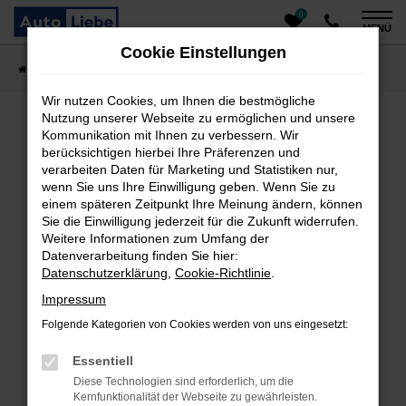
0
Zum
MENÜ
Hauptinhalt
Cookie Einstellungen
springen
Startseite
Fahrzeugangebote
Auto finden
Wir nutzen Cookies, um Ihnen die bestmögliche
Nutzung unserer Webseite zu ermöglichen und unsere
Kommunikation mit Ihnen zu verbessern. Wir
Fehler: Network Error
berücksichtigen hierbei Ihre Präferenzen und
verarbeiten Daten für Marketing und Statistiken nur,
Beim Laden ist ein Fehler aufgetreten.
wenn Sie uns Ihre Einwilligung geben. Wenn Sie zu
einem späteren Zeitpunkt Ihre Meinung ändern, können
Hier sind ein paar Tipps, die dir helfen können:
Sie die Einwilligung jederzeit für die Zukunft widerrufen.
Überprüfe deine Firewall und deine
Weitere Informationen zum Umfang der
Datenverarbeitung finden Sie hier:
Internetverbindung.
Datenschutzerklärung
,
Cookie-Richtlinie
.
Laden andere Webseiten, zum Beispiel deine
Suchmaschine?
Impressum
Prüfe deine Browsererweiterungen.
Folgende Kategorien von Cookies werden von uns eingesetzt:
Manche Erweiterungen, wie Werbeblocker, können
das Laden bestimmter Seiten verhindern.
Essentiell
Funktioniert die Seite in einem anderen Browser
Diese Technologien sind erforderlich, um die
oder in einem privaten Fenster?
Kernfunktionalität der Webseite zu gewährleisten.