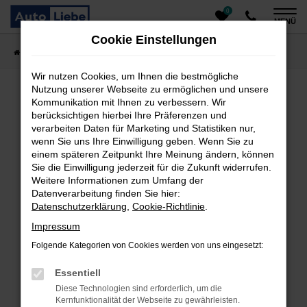
0
Zum
MENÜ
Hauptinhalt
Cookie Einstellungen
springen
Startseite
Fahrzeugangebote
Auto finden
Wir nutzen Cookies, um Ihnen die bestmögliche
Nutzung unserer Webseite zu ermöglichen und unsere
Kommunikation mit Ihnen zu verbessern. Wir
Fehler: Network Error
berücksichtigen hierbei Ihre Präferenzen und
verarbeiten Daten für Marketing und Statistiken nur,
Beim Laden ist ein Fehler aufgetreten.
wenn Sie uns Ihre Einwilligung geben. Wenn Sie zu
einem späteren Zeitpunkt Ihre Meinung ändern, können
Hier sind ein paar Tipps, die dir helfen können:
Sie die Einwilligung jederzeit für die Zukunft widerrufen.
Überprüfe deine Firewall und deine
Weitere Informationen zum Umfang der
Datenverarbeitung finden Sie hier:
Internetverbindung.
Datenschutzerklärung
,
Cookie-Richtlinie
.
Laden andere Webseiten, zum Beispiel deine
Suchmaschine?
Impressum
Prüfe deine Browsererweiterungen.
Folgende Kategorien von Cookies werden von uns eingesetzt:
Manche Erweiterungen, wie Werbeblocker, können
das Laden bestimmter Seiten verhindern.
Essentiell
Funktioniert die Seite in einem anderen Browser
Diese Technologien sind erforderlich, um die
oder in einem privaten Fenster?
Kernfunktionalität der Webseite zu gewährleisten.