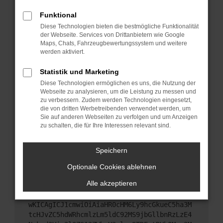
Starte dein Gerät neu.
Funktional
Das kann manchmal helfen, vorübergehende
Diese Technologien bieten die bestmögliche Funktionalität
Probleme zu beheben.
der Webseite. Services von Drittanbietern wie Google
Stelle sicher, dass dein Browser und dein
Maps, Chats, Fahrzeugbewertungssystem und weitere
werden aktiviert.
Betriebssystem auf dem neuesten Stand sind.
Veraltete Software birgt nicht nur ein
Statistik und Marketing
Sicherheitsrisiko, sondern kann auch dazu führen,
Diese Technologien ermöglichen es uns, die Nutzung der
dass bestimmte Funktionen nicht mehr
Webseite zu analysieren, um die Leistung zu messen und
unterstützt werden.
zu verbessern. Zudem werden Technologien eingesetzt,
Wende dich an den Webseitenbetreiber.
die von dritten Werbetreibenden verwendet werden, um
Sie auf anderen Webseiten zu verfolgen und um Anzeigen
Wenn du alle oben genannten Schritte versucht
zu schalten, die für Ihre Interessen relevant sind.
hast, kontaktiere uns bitte. Wir werden versuchen,
das Problem zu beheben. Du kannst uns diesen
Speichern
Text schicken, um uns bei der Fehlersuche zu
unterstützen:
Optionale Cookies ablehnen
Alle akzeptieren
ewogICJuYW1lIjogIk5ldHdvcmtFcnJvciIsCiAgI
mNvbmZpZyI6IHsKICAgICJtZXRob2QiOiAiR0VUIi
wKICAgICJ1cmwiOiAiaHR0cHM6Ly9hcGkueC5ha3M
tcHJvZC5hdWRhcmlzLm5ldC92MS9jbGllbnRzLzE4