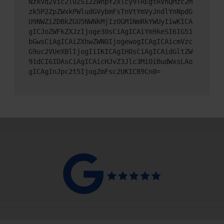
Nzkvd2Vic2l0ZS12ZWhpY2xlcy9TREgtRVhQMzc2M
zk5P2ZpZWxkPWludGVybmFsTnVtYmVyJndlYnNpdG
U9NWZiZDBkZGU5NWNkMjIzOGM1NmRkYWUyIiwKICA
gICJoZWFkZXJzIjoge30sCiAgICAiYm9keSI6IG51
bGwsCiAgICAiZXhwZWN0IjogewogICAgICAicmVzc
G9uc2VUeXBlIjogIiIKICAgIH0sCiAgICAidGltZW
91dCI6IDAsCiAgICAicHJvZ3Jlc3MiOiBudWxsLAo
gICAgInJpc2t5IjogZmFsc2UKICB9Cn0=