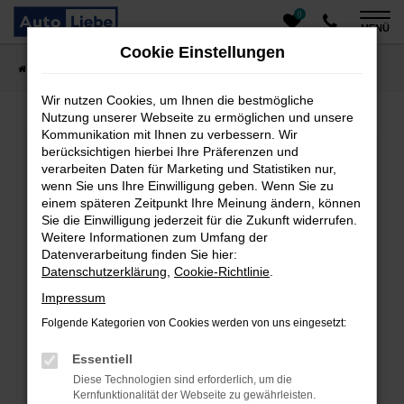
0
Zum
MENÜ
Hauptinhalt
Cookie Einstellungen
springen
Startseite
Fahrzeugangebote
Auto finden
Wir nutzen Cookies, um Ihnen die bestmögliche
Nutzung unserer Webseite zu ermöglichen und unsere
Kommunikation mit Ihnen zu verbessern. Wir
Fehler: Network Error
berücksichtigen hierbei Ihre Präferenzen und
verarbeiten Daten für Marketing und Statistiken nur,
Beim Laden ist ein Fehler aufgetreten.
wenn Sie uns Ihre Einwilligung geben. Wenn Sie zu
einem späteren Zeitpunkt Ihre Meinung ändern, können
Hier sind ein paar Tipps, die dir helfen können:
Sie die Einwilligung jederzeit für die Zukunft widerrufen.
Überprüfe deine Firewall und deine
Weitere Informationen zum Umfang der
Datenverarbeitung finden Sie hier:
Internetverbindung.
Datenschutzerklärung
,
Cookie-Richtlinie
.
Laden andere Webseiten, zum Beispiel deine
Suchmaschine?
Impressum
Prüfe deine Browsererweiterungen.
Folgende Kategorien von Cookies werden von uns eingesetzt:
Manche Erweiterungen, wie Werbeblocker, können
das Laden bestimmter Seiten verhindern.
Essentiell
Funktioniert die Seite in einem anderen Browser
Diese Technologien sind erforderlich, um die
oder in einem privaten Fenster?
Kernfunktionalität der Webseite zu gewährleisten.