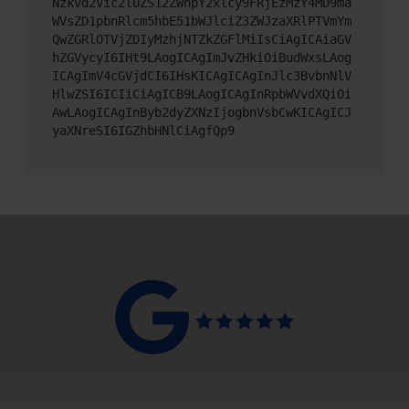
Nzkvd2Vic2l0ZS12ZWhpY2xlcy9FRjEzMzY4MD9ma
WVsZD1pbnRlcm5hbE51bWJlciZ3ZWJzaXRlPTVmYm
QwZGRlOTVjZDIyMzhjNTZkZGFlMiIsCiAgICAiaGV
hZGVycyI6IHt9LAogICAgImJvZHkiOiBudWxsLAog
ICAgImV4cGVjdCI6IHsKICAgICAgInJlc3BvbnNlV
HlwZSI6ICIiCiAgICB9LAogICAgInRpbWVvdXQiOi
AwLAogICAgInByb2dyZXNzIjogbnVsbCwKICAgICJ
yaXNreSI6IGZhbHNlCiAgfQp9