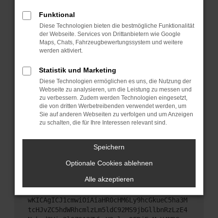
Starte dein Gerät neu.
Funktional
Das kann manchmal helfen, vorübergehende
Diese Technologien bieten die bestmögliche Funktionalität
Probleme zu beheben.
der Webseite. Services von Drittanbietern wie Google
Stelle sicher, dass dein Browser und dein
Maps, Chats, Fahrzeugbewertungssystem und weitere
werden aktiviert.
Betriebssystem auf dem neuesten Stand sind.
Veraltete Software birgt nicht nur ein
Statistik und Marketing
Sicherheitsrisiko, sondern kann auch dazu führen,
Diese Technologien ermöglichen es uns, die Nutzung der
dass bestimmte Funktionen nicht mehr
Webseite zu analysieren, um die Leistung zu messen und
unterstützt werden.
zu verbessern. Zudem werden Technologien eingesetzt,
Wende dich an den Webseitenbetreiber.
die von dritten Werbetreibenden verwendet werden, um
Sie auf anderen Webseiten zu verfolgen und um Anzeigen
Wenn du alle oben genannten Schritte versucht
zu schalten, die für Ihre Interessen relevant sind.
hast, kontaktiere uns bitte. Wir werden versuchen,
das Problem zu beheben. Du kannst uns diesen
Speichern
Text schicken, um uns bei der Fehlersuche zu
unterstützen:
Optionale Cookies ablehnen
Alle akzeptieren
ewogICJuYW1lIjogIk5ldHdvcmtFcnJvciIsCiAgI
mNvbmZpZyI6IHsKICAgICJtZXRob2QiOiAiR0VUIi
wKICAgICJ1cmwiOiAiaHR0cHM6Ly9hcGkueC5ha3M
tcHJvZC5hdWRhcmlzLm5ldC92MS9jbGllbnRzLzE4