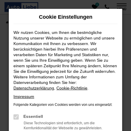
0
Zum
MENÜ
Hauptinhalt
Cookie Einstellungen
springen
Startseite
Fahrzeugangebote
Auto finden
Wir nutzen Cookies, um Ihnen die bestmögliche
Nutzung unserer Webseite zu ermöglichen und unsere
Kommunikation mit Ihnen zu verbessern. Wir
Fehler: Network Error
berücksichtigen hierbei Ihre Präferenzen und
verarbeiten Daten für Marketing und Statistiken nur,
Beim Laden ist ein Fehler aufgetreten.
wenn Sie uns Ihre Einwilligung geben. Wenn Sie zu
einem späteren Zeitpunkt Ihre Meinung ändern, können
Hier sind ein paar Tipps, die dir helfen können:
Sie die Einwilligung jederzeit für die Zukunft widerrufen.
Überprüfe deine Firewall und deine
Weitere Informationen zum Umfang der
Datenverarbeitung finden Sie hier:
Internetverbindung.
Datenschutzerklärung
,
Cookie-Richtlinie
.
Laden andere Webseiten, zum Beispiel deine
Suchmaschine?
Impressum
Prüfe deine Browsererweiterungen.
Folgende Kategorien von Cookies werden von uns eingesetzt:
Manche Erweiterungen, wie Werbeblocker, können
das Laden bestimmter Seiten verhindern.
Essentiell
Funktioniert die Seite in einem anderen Browser
Diese Technologien sind erforderlich, um die
oder in einem privaten Fenster?
Kernfunktionalität der Webseite zu gewährleisten.