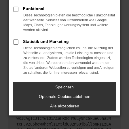
Starte dein Gerät neu.
Funktional
Das kann manchmal helfen, vorübergehende
Diese Technologien bieten die bestmögliche Funktionalität
Probleme zu beheben.
der Webseite. Services von Drittanbietern wie Google
Stelle sicher, dass dein Browser und dein
Maps, Chats, Fahrzeugbewertungssystem und weitere
werden aktiviert.
Betriebssystem auf dem neuesten Stand sind.
Veraltete Software birgt nicht nur ein
Statistik und Marketing
Sicherheitsrisiko, sondern kann auch dazu führen,
Diese Technologien ermöglichen es uns, die Nutzung der
dass bestimmte Funktionen nicht mehr
Webseite zu analysieren, um die Leistung zu messen und
unterstützt werden.
zu verbessern. Zudem werden Technologien eingesetzt,
Wende dich an den Webseitenbetreiber.
die von dritten Werbetreibenden verwendet werden, um
Sie auf anderen Webseiten zu verfolgen und um Anzeigen
Wenn du alle oben genannten Schritte versucht
zu schalten, die für Ihre Interessen relevant sind.
hast, kontaktiere uns bitte. Wir werden versuchen,
das Problem zu beheben. Du kannst uns diesen
Speichern
Text schicken, um uns bei der Fehlersuche zu
unterstützen:
Optionale Cookies ablehnen
Alle akzeptieren
ewogICJuYW1lIjogIk5ldHdvcmtFcnJvciIsCiAgI
mNvbmZpZyI6IHsKICAgICJtZXRob2QiOiAiR0VUIi
wKICAgICJ1cmwiOiAiaHR0cHM6Ly9hcGkueC5ha3M
tcHJvZC5hdWRhcmlzLm5ldC92MS9jbGllbnRzLzE4