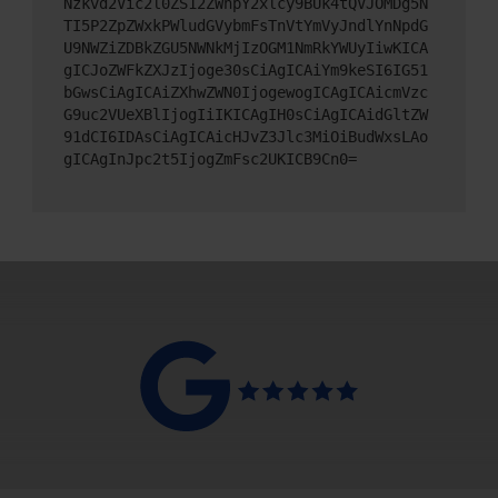
Nzkvd2Vic2l0ZS12ZWhpY2xlcy9BUk4tQVJOMDg5N
TI5P2ZpZWxkPWludGVybmFsTnVtYmVyJndlYnNpdG
U9NWZiZDBkZGU5NWNkMjIzOGM1NmRkYWUyIiwKICA
gICJoZWFkZXJzIjoge30sCiAgICAiYm9keSI6IG51
bGwsCiAgICAiZXhwZWN0IjogewogICAgICAicmVzc
G9uc2VUeXBlIjogIiIKICAgIH0sCiAgICAidGltZW
91dCI6IDAsCiAgICAicHJvZ3Jlc3MiOiBudWxsLAo
gICAgInJpc2t5IjogZmFsc2UKICB9Cn0=