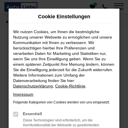
0
Zum
MENÜ
Hauptinhalt
Cookie Einstellungen
springen
Startseite
Fahrzeugangebote
Auto finden
Wir nutzen Cookies, um Ihnen die bestmögliche
Nutzung unserer Webseite zu ermöglichen und unsere
Kommunikation mit Ihnen zu verbessern. Wir
Fehler: Network Error
berücksichtigen hierbei Ihre Präferenzen und
verarbeiten Daten für Marketing und Statistiken nur,
Beim Laden ist ein Fehler aufgetreten.
wenn Sie uns Ihre Einwilligung geben. Wenn Sie zu
einem späteren Zeitpunkt Ihre Meinung ändern, können
Hier sind ein paar Tipps, die dir helfen können:
Sie die Einwilligung jederzeit für die Zukunft widerrufen.
Überprüfe deine Firewall und deine
Weitere Informationen zum Umfang der
Datenverarbeitung finden Sie hier:
Internetverbindung.
Datenschutzerklärung
,
Cookie-Richtlinie
.
Laden andere Webseiten, zum Beispiel deine
Suchmaschine?
Impressum
Prüfe deine Browsererweiterungen.
Folgende Kategorien von Cookies werden von uns eingesetzt:
Manche Erweiterungen, wie Werbeblocker, können
das Laden bestimmter Seiten verhindern.
Essentiell
Funktioniert die Seite in einem anderen Browser
Diese Technologien sind erforderlich, um die
oder in einem privaten Fenster?
Kernfunktionalität der Webseite zu gewährleisten.