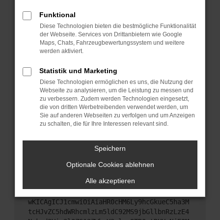
Starte dein Gerät neu.
Funktional
Das kann manchmal helfen, vorübergehende
Diese Technologien bieten die bestmögliche Funktionalität
Probleme zu beheben.
der Webseite. Services von Drittanbietern wie Google
Stelle sicher, dass dein Browser und dein
Maps, Chats, Fahrzeugbewertungssystem und weitere
werden aktiviert.
Betriebssystem auf dem neuesten Stand sind.
Veraltete Software birgt nicht nur ein
Statistik und Marketing
Sicherheitsrisiko, sondern kann auch dazu führen,
Diese Technologien ermöglichen es uns, die Nutzung der
dass bestimmte Funktionen nicht mehr
Webseite zu analysieren, um die Leistung zu messen und
unterstützt werden.
zu verbessern. Zudem werden Technologien eingesetzt,
Wende dich an den Webseitenbetreiber.
die von dritten Werbetreibenden verwendet werden, um
Sie auf anderen Webseiten zu verfolgen und um Anzeigen
Wenn du alle oben genannten Schritte versucht
zu schalten, die für Ihre Interessen relevant sind.
hast, kontaktiere uns bitte. Wir werden versuchen,
das Problem zu beheben. Du kannst uns diesen
Speichern
Text schicken, um uns bei der Fehlersuche zu
unterstützen:
Optionale Cookies ablehnen
Alle akzeptieren
ewogICJuYW1lIjogIk5ldHdvcmtFcnJvciIsCiAgI
mNvbmZpZyI6IHsKICAgICJtZXRob2QiOiAiR0VUIi
wKICAgICJ1cmwiOiAiaHR0cHM6Ly9hcGkueC5ha3M
tcHJvZC5hdWRhcmlzLm5ldC92MS9jbGllbnRzLzE4