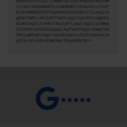
Nzkvd2Vic2l0ZS12ZWhpY2xlcy9TR0gtRUYxNjE0M
zY/ZmllbGQ9aW50ZXJuYWxOdW1iZXImd2Vic2l0ZT
01ZmJkMGRkZTk1Y2QyMjM4YzU2ZGRhZTIiLAogICA
gImhlYWRlcnMiOiB7fSwKICAgICJib2R5IjogbnVs
bCwKICAgICJleHBlY3QiOiB7CiAgICAgICJyZXNwb
25zZVR5cGUiOiAiIgogICAgfSwKICAgICJ0aW1lb3
V0IjogMCwKICAgICJwcm9ncmVzcyI6IG51bGwsCiA
gICAicmlza3kiOiBmYWxzZQogIH0KfQ==