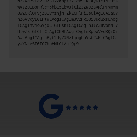
Nzkvd2Vic2l0ZS12ZWhpY2xlcy9FRjAyNTY1MT9ma
WVsZD1pbnRlcm5hbE51bWJlciZ3ZWJzaXRlPTVmYm
QwZGRlOTVjZDIyMzhjNTZkZGFlMiIsCiAgICAiaGV
hZGVycyI6IHt9LAogICAgImJvZHkiOiBudWxsLAog
ICAgImV4cGVjdCI6IHsKICAgICAgInJlc3BvbnNlV
HlwZSI6ICIiCiAgICB9LAogICAgInRpbWVvdXQiOi
AwLAogICAgInByb2dyZXNzIjogbnVsbCwKICAgICJ
yaXNreSI6IGZhbHNlCiAgfQp9