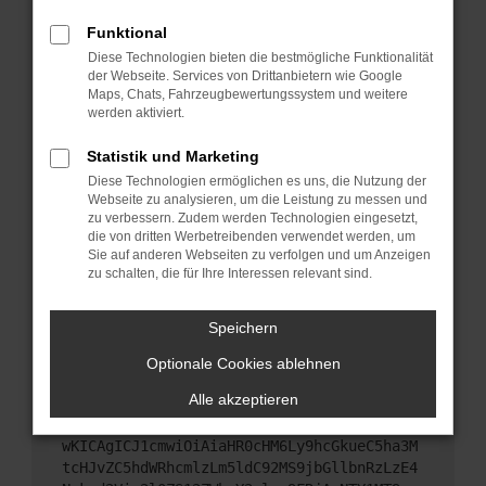
Starte dein Gerät neu.
Funktional
Das kann manchmal helfen, vorübergehende
Diese Technologien bieten die bestmögliche Funktionalität
Probleme zu beheben.
der Webseite. Services von Drittanbietern wie Google
Stelle sicher, dass dein Browser und dein
Maps, Chats, Fahrzeugbewertungssystem und weitere
werden aktiviert.
Betriebssystem auf dem neuesten Stand sind.
Veraltete Software birgt nicht nur ein
Statistik und Marketing
Sicherheitsrisiko, sondern kann auch dazu führen,
Diese Technologien ermöglichen es uns, die Nutzung der
dass bestimmte Funktionen nicht mehr
Webseite zu analysieren, um die Leistung zu messen und
unterstützt werden.
zu verbessern. Zudem werden Technologien eingesetzt,
Wende dich an den Webseitenbetreiber.
die von dritten Werbetreibenden verwendet werden, um
Sie auf anderen Webseiten zu verfolgen und um Anzeigen
Wenn du alle oben genannten Schritte versucht
zu schalten, die für Ihre Interessen relevant sind.
hast, kontaktiere uns bitte. Wir werden versuchen,
das Problem zu beheben. Du kannst uns diesen
Speichern
Text schicken, um uns bei der Fehlersuche zu
unterstützen:
Optionale Cookies ablehnen
Alle akzeptieren
ewogICJuYW1lIjogIk5ldHdvcmtFcnJvciIsCiAgI
mNvbmZpZyI6IHsKICAgICJtZXRob2QiOiAiR0VUIi
wKICAgICJ1cmwiOiAiaHR0cHM6Ly9hcGkueC5ha3M
tcHJvZC5hdWRhcmlzLm5ldC92MS9jbGllbnRzLzE4