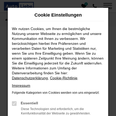
0
Zum
MENÜ
Hauptinhalt
Cookie Einstellungen
springen
Startseite
Fahrzeugangebote
Auto finden
Wir nutzen Cookies, um Ihnen die bestmögliche
Nutzung unserer Webseite zu ermöglichen und unsere
Kommunikation mit Ihnen zu verbessern. Wir
Fehler: Network Error
berücksichtigen hierbei Ihre Präferenzen und
verarbeiten Daten für Marketing und Statistiken nur,
Beim Laden ist ein Fehler aufgetreten.
wenn Sie uns Ihre Einwilligung geben. Wenn Sie zu
einem späteren Zeitpunkt Ihre Meinung ändern, können
Hier sind ein paar Tipps, die dir helfen können:
Sie die Einwilligung jederzeit für die Zukunft widerrufen.
Überprüfe deine Firewall und deine
Weitere Informationen zum Umfang der
Datenverarbeitung finden Sie hier:
Internetverbindung.
Datenschutzerklärung
,
Cookie-Richtlinie
.
Laden andere Webseiten, zum Beispiel deine
Suchmaschine?
Impressum
Prüfe deine Browsererweiterungen.
Folgende Kategorien von Cookies werden von uns eingesetzt:
Manche Erweiterungen, wie Werbeblocker, können
das Laden bestimmter Seiten verhindern.
Essentiell
Funktioniert die Seite in einem anderen Browser
Diese Technologien sind erforderlich, um die
oder in einem privaten Fenster?
Kernfunktionalität der Webseite zu gewährleisten.