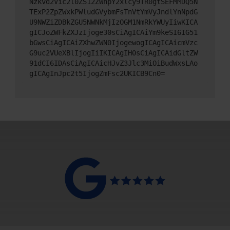
Nzkvd2Vic2l0ZS12ZWhpY2xlcy9TR0gtSEFMMDQ5N
TExP2ZpZWxkPWludGVybmFsTnVtYmVyJndlYnNpdG
U9NWZiZDBkZGU5NWNkMjIzOGM1NmRkYWUyIiwKICA
gICJoZWFkZXJzIjoge30sCiAgICAiYm9keSI6IG51
bGwsCiAgICAiZXhwZWN0IjogewogICAgICAicmVzc
G9uc2VUeXBlIjogIiIKICAgIH0sCiAgICAidGltZW
91dCI6IDAsCiAgICAicHJvZ3Jlc3MiOiBudWxsLAo
gICAgInJpc2t5IjogZmFsc2UKICB9Cn0=