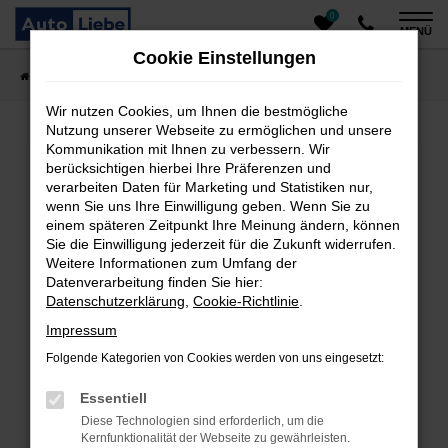
0
Zum
MENÜ
Hauptinhalt
Cookie Einstellungen
springen
Startseite
Fahrzeugangebote
Auto finden
Wir nutzen Cookies, um Ihnen die bestmögliche
Nutzung unserer Webseite zu ermöglichen und unsere
Kommunikation mit Ihnen zu verbessern. Wir
Fehler: Network Error
berücksichtigen hierbei Ihre Präferenzen und
verarbeiten Daten für Marketing und Statistiken nur,
Beim Laden ist ein Fehler aufgetreten.
wenn Sie uns Ihre Einwilligung geben. Wenn Sie zu
einem späteren Zeitpunkt Ihre Meinung ändern, können
Hier sind ein paar Tipps, die dir helfen können:
Sie die Einwilligung jederzeit für die Zukunft widerrufen.
Überprüfe deine Firewall und deine
Weitere Informationen zum Umfang der
Datenverarbeitung finden Sie hier:
Internetverbindung.
Datenschutzerklärung
,
Cookie-Richtlinie
.
Laden andere Webseiten, zum Beispiel deine
Suchmaschine?
Impressum
Prüfe deine Browsererweiterungen.
Folgende Kategorien von Cookies werden von uns eingesetzt:
Manche Erweiterungen, wie Werbeblocker, können
das Laden bestimmter Seiten verhindern.
Essentiell
Funktioniert die Seite in einem anderen Browser
Diese Technologien sind erforderlich, um die
oder in einem privaten Fenster?
Kernfunktionalität der Webseite zu gewährleisten.