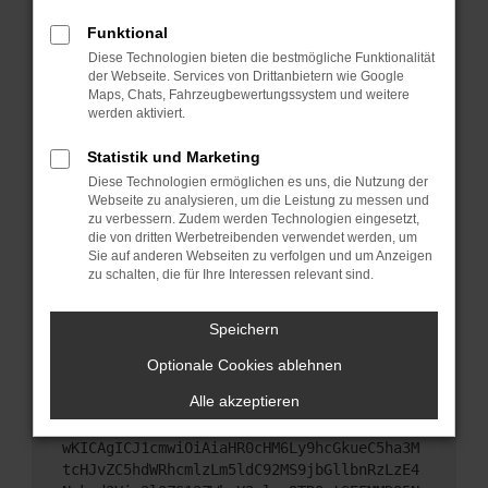
Starte dein Gerät neu.
Funktional
Das kann manchmal helfen, vorübergehende
Diese Technologien bieten die bestmögliche Funktionalität
Probleme zu beheben.
der Webseite. Services von Drittanbietern wie Google
Stelle sicher, dass dein Browser und dein
Maps, Chats, Fahrzeugbewertungssystem und weitere
werden aktiviert.
Betriebssystem auf dem neuesten Stand sind.
Veraltete Software birgt nicht nur ein
Statistik und Marketing
Sicherheitsrisiko, sondern kann auch dazu führen,
Diese Technologien ermöglichen es uns, die Nutzung der
dass bestimmte Funktionen nicht mehr
Webseite zu analysieren, um die Leistung zu messen und
unterstützt werden.
zu verbessern. Zudem werden Technologien eingesetzt,
Wende dich an den Webseitenbetreiber.
die von dritten Werbetreibenden verwendet werden, um
Sie auf anderen Webseiten zu verfolgen und um Anzeigen
Wenn du alle oben genannten Schritte versucht
zu schalten, die für Ihre Interessen relevant sind.
hast, kontaktiere uns bitte. Wir werden versuchen,
das Problem zu beheben. Du kannst uns diesen
Speichern
Text schicken, um uns bei der Fehlersuche zu
unterstützen:
Optionale Cookies ablehnen
Alle akzeptieren
ewogICJuYW1lIjogIk5ldHdvcmtFcnJvciIsCiAgI
mNvbmZpZyI6IHsKICAgICJtZXRob2QiOiAiR0VUIi
wKICAgICJ1cmwiOiAiaHR0cHM6Ly9hcGkueC5ha3M
tcHJvZC5hdWRhcmlzLm5ldC92MS9jbGllbnRzLzE4