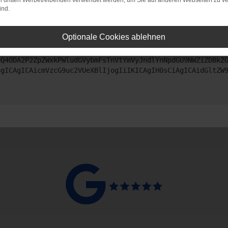
on dritten Werbetreibenden verwendet werden, um Sie auf anderen Webseiten zu ve
ind.
ntaktiere uns bitte. Wir werden versuchen, das Problem zu beheben
Optionale Cookies ablehnen
ZyI6IHsKICAgICJtZXRob2QiOiAiR0VUIiwKICAgICJ1cmwiOiAiaHR0
DQ4ODA2P2ZpZWxkPWludGVybmFsTnVtYmVyJndlYnNpdGU9NWZiZDBkZ
ogICAgICAicmVzcG9uc2VUeXBlIjogIiIKICAgIH0sCiAgICAidGltZW