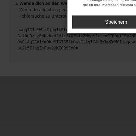
Technologien eingesetzt, die v
Wende dich an den Webseitenbetreiber.
die für Ihre Interessen relevant s
Wenn du alle oben genannten Schritte versucht hast, ko
Fehlersuche zu unterstützen:
Speichern
ewogICJuYW1lIjogIk5ldHdvcmtFcnJvciIsCiAgImNvbmZp
GllbnRzLzE4Nzkvd2Vic2l0ZS12ZWhpY2xlcy9TR0gtTEVJM
0sCiAgICAiYm9keSI6IG51bGwsCiAgICAiZXhwZWN0Ijogew
pc2t5IjogZmFsc2UKICB9Cn0=