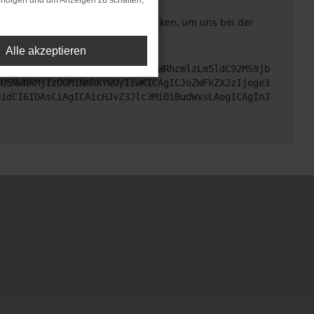
rfolgen und um Anzeigen zu schalten,
. Du kannst uns diesen Text schicken, um uns bei der
Alle akzeptieren
cHM6Ly9hcGkueC5ha3MtcHJvZC5hdWRhcmlzLm5ldC92MS9jb
GU5NWNkMjIzOGM1NmRkYWUyIiwKICAgICJoZWFkZXJzIjoge3
91dCI6IDAsCiAgICAicHJvZ3Jlc3MiOiBudWxsLAogICAgInJ