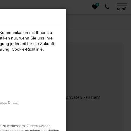
0
MENÜ
 Kommunikation mit Ihnen zu
stiken nur, wenn Sie uns Ihre
ung jederzeit für die Zukunft
ärung
,
Cookie-Richtlinie
.
m anderen Browser oder in einem privaten Fenster?
Maps, Chats,
 mehr unterstützt werden.
nd zu verbessern. Zudem werden