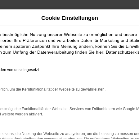
Cookie Einstellungen
ie bestmögliche Nutzung unserer Webseite zu ermöglichen und unsere
hierbei Ihre Präferenzen und verarbeiten Daten für Marketing und Stati
einem späteren Zeitpunkt Ihre Meinung ändern, können Sie die Einwillig
en zum Umfang der Datenverarbeitung finden Sie hier:
Datenschutzerkl
en von uns eingesetzt:
.
ine?
rlich, um die Kernfunktionalität der Webseite zu gewährleisten.
en bestimmter Seiten verhindern. Funktioniert die Seite in eine
estmögliche Funktionalität der Webseite. Services von Drittanbietern wie Google 
eitere werden aktiviert.
u beheben.
em auf dem neuesten Stand sind.
o, sondern kann auch dazu führen, dass bestimmte Funktionen nicht
 es uns, die Nutzung der Webseite zu analysieren, um die Leistung zu messen u