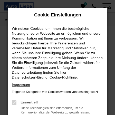
0
Zum
MENÜ
Hauptinhalt
Cookie Einstellungen
springen
Startseite
Fahrzeugangebote
Auto finden
Wir nutzen Cookies, um Ihnen die bestmögliche
Nutzung unserer Webseite zu ermöglichen und unsere
Kommunikation mit Ihnen zu verbessern. Wir
Fehler: Network Error
berücksichtigen hierbei Ihre Präferenzen und
verarbeiten Daten für Marketing und Statistiken nur,
Beim Laden ist ein Fehler aufgetreten.
wenn Sie uns Ihre Einwilligung geben. Wenn Sie zu
einem späteren Zeitpunkt Ihre Meinung ändern, können
Hier sind ein paar Tipps, die dir helfen können:
Sie die Einwilligung jederzeit für die Zukunft widerrufen.
Überprüfe deine Firewall und deine
Weitere Informationen zum Umfang der
Datenverarbeitung finden Sie hier:
Internetverbindung.
Datenschutzerklärung
,
Cookie-Richtlinie
.
Laden andere Webseiten, zum Beispiel deine
Suchmaschine?
Impressum
Prüfe deine Browsererweiterungen.
Folgende Kategorien von Cookies werden von uns eingesetzt:
Manche Erweiterungen, wie Werbeblocker, können
das Laden bestimmter Seiten verhindern.
Essentiell
Funktioniert die Seite in einem anderen Browser
Diese Technologien sind erforderlich, um die
oder in einem privaten Fenster?
Kernfunktionalität der Webseite zu gewährleisten.