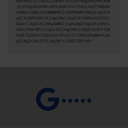
Nzkvd2Vic2l0ZS12ZWhpY2xlcy9TR0gtRUlMMTAzN
jEyP2ZpZWxkPWludGVybmFsTnVtYmVyJndlYnNpdG
U9NWZiZDBkZGU5NWNkMjIzOGM1NmRkYWUyIiwKICA
gICJoZWFkZXJzIjoge30sCiAgICAiYm9keSI6IG51
bGwsCiAgICAiZXhwZWN0IjogewogICAgICAicmVzc
G9uc2VUeXBlIjogIiIKICAgIH0sCiAgICAidGltZW
91dCI6IDAsCiAgICAicHJvZ3Jlc3MiOiBudWxsLAo
gICAgInJpc2t5IjogZmFsc2UKICB9Cn0=