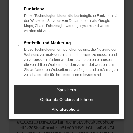
Starte dein Gerät neu.
Funktional
Das kann manchmal helfen, vorübergehende
Diese Technologien bieten die bestmögliche Funktionalität
Probleme zu beheben.
der Webseite. Services von Drittanbietern wie Google
Stelle sicher, dass dein Browser und dein
Maps, Chats, Fahrzeugbewertungssystem und weitere
werden aktiviert.
Betriebssystem auf dem neuesten Stand sind.
Veraltete Software birgt nicht nur ein
Statistik und Marketing
Sicherheitsrisiko, sondern kann auch dazu führen,
Diese Technologien ermöglichen es uns, die Nutzung der
dass bestimmte Funktionen nicht mehr
Webseite zu analysieren, um die Leistung zu messen und
unterstützt werden.
zu verbessern. Zudem werden Technologien eingesetzt,
Wende dich an den Webseitenbetreiber.
die von dritten Werbetreibenden verwendet werden, um
Sie auf anderen Webseiten zu verfolgen und um Anzeigen
Wenn du alle oben genannten Schritte versucht
zu schalten, die für Ihre Interessen relevant sind.
hast, kontaktiere uns bitte. Wir werden versuchen,
das Problem zu beheben. Du kannst uns diesen
Speichern
Text schicken, um uns bei der Fehlersuche zu
unterstützen:
Optionale Cookies ablehnen
Alle akzeptieren
ewogICJuYW1lIjogIk5ldHdvcmtFcnJvciIsCiAgI
mNvbmZpZyI6IHsKICAgICJtZXRob2QiOiAiR0VUIi
wKICAgICJ1cmwiOiAiaHR0cHM6Ly9hcGkueC5ha3M
tcHJvZC5hdWRhcmlzLm5ldC92MS9jbGllbnRzLzE4