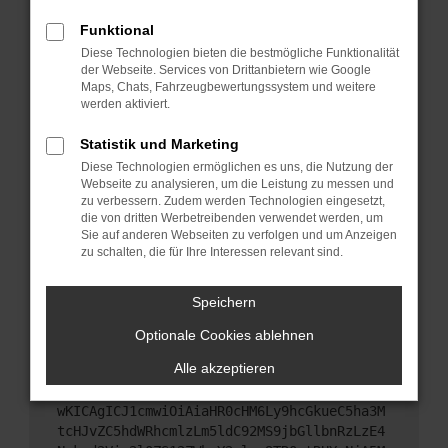
Starte dein Gerät neu.
Funktional
Das kann manchmal helfen, vorübergehende
Diese Technologien bieten die bestmögliche Funktionalität
Probleme zu beheben.
der Webseite. Services von Drittanbietern wie Google
Stelle sicher, dass dein Browser und dein
Maps, Chats, Fahrzeugbewertungssystem und weitere
werden aktiviert.
Betriebssystem auf dem neuesten Stand sind.
Veraltete Software birgt nicht nur ein
Statistik und Marketing
Sicherheitsrisiko, sondern kann auch dazu führen,
Diese Technologien ermöglichen es uns, die Nutzung der
dass bestimmte Funktionen nicht mehr
Webseite zu analysieren, um die Leistung zu messen und
unterstützt werden.
zu verbessern. Zudem werden Technologien eingesetzt,
Wende dich an den Webseitenbetreiber.
die von dritten Werbetreibenden verwendet werden, um
Sie auf anderen Webseiten zu verfolgen und um Anzeigen
Wenn du alle oben genannten Schritte versucht
zu schalten, die für Ihre Interessen relevant sind.
hast, kontaktiere uns bitte. Wir werden versuchen,
das Problem zu beheben. Du kannst uns diesen
Speichern
Text schicken, um uns bei der Fehlersuche zu
unterstützen:
Optionale Cookies ablehnen
Alle akzeptieren
ewogICJuYW1lIjogIk5ldHdvcmtFcnJvciIsCiAgI
mNvbmZpZyI6IHsKICAgICJtZXRob2QiOiAiR0VUIi
wKICAgICJ1cmwiOiAiaHR0cHM6Ly9hcGkueC5ha3M
tcHJvZC5hdWRhcmlzLm5ldC92MS9jbGllbnRzLzE4