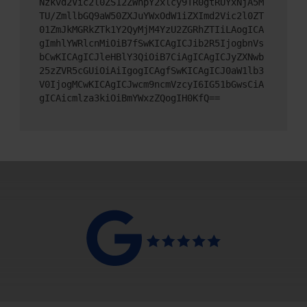
Nzkvd2Vic2l0ZS12ZWhpY2xlcy9TR0gtRUYxNjA5M
TU/ZmllbGQ9aW50ZXJuYWxOdW1iZXImd2Vic2l0ZT
01ZmJkMGRkZTk1Y2QyMjM4YzU2ZGRhZTIiLAogICA
gImhlYWRlcnMiOiB7fSwKICAgICJib2R5IjogbnVs
bCwKICAgICJleHBlY3QiOiB7CiAgICAgICJyZXNwb
25zZVR5cGUiOiAiIgogICAgfSwKICAgICJ0aW1lb3
V0IjogMCwKICAgICJwcm9ncmVzcyI6IG51bGwsCiA
gICAicmlza3kiOiBmYWxzZQogIH0KfQ==