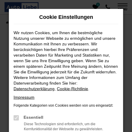
0
Zum
MENÜ
Hauptinhalt
Cookie Einstellungen
springen
Startseite
Fahrzeugangebote
Auto finden
Wir nutzen Cookies, um Ihnen die bestmögliche
Nutzung unserer Webseite zu ermöglichen und unsere
Kommunikation mit Ihnen zu verbessern. Wir
Fehler: Network Error
berücksichtigen hierbei Ihre Präferenzen und
verarbeiten Daten für Marketing und Statistiken nur,
Beim Laden ist ein Fehler aufgetreten.
wenn Sie uns Ihre Einwilligung geben. Wenn Sie zu
einem späteren Zeitpunkt Ihre Meinung ändern, können
Hier sind ein paar Tipps, die dir helfen können:
Sie die Einwilligung jederzeit für die Zukunft widerrufen.
Überprüfe deine Firewall und deine
Weitere Informationen zum Umfang der
Datenverarbeitung finden Sie hier:
Internetverbindung.
Datenschutzerklärung
,
Cookie-Richtlinie
.
Laden andere Webseiten, zum Beispiel deine
Suchmaschine?
Impressum
Prüfe deine Browsererweiterungen.
Folgende Kategorien von Cookies werden von uns eingesetzt:
Manche Erweiterungen, wie Werbeblocker, können
das Laden bestimmter Seiten verhindern.
Essentiell
Funktioniert die Seite in einem anderen Browser
Diese Technologien sind erforderlich, um die
oder in einem privaten Fenster?
Kernfunktionalität der Webseite zu gewährleisten.