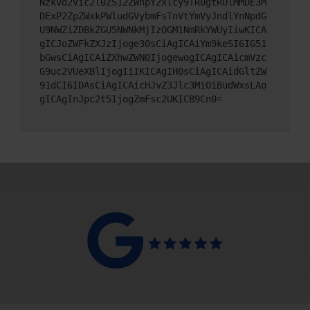
Nzkvd2Vic2l0ZS12ZWhpY2xlcy9TR0gtRUlMMDE3M
DExP2ZpZWxkPWludGVybmFsTnVtYmVyJndlYnNpdG
U9NWZiZDBkZGU5NWNkMjIzOGM1NmRkYWUyIiwKICA
gICJoZWFkZXJzIjoge30sCiAgICAiYm9keSI6IG51
bGwsCiAgICAiZXhwZWN0IjogewogICAgICAicmVzc
G9uc2VUeXBlIjogIiIKICAgIH0sCiAgICAidGltZW
91dCI6IDAsCiAgICAicHJvZ3Jlc3MiOiBudWxsLAo
gICAgInJpc2t5IjogZmFsc2UKICB9Cn0=