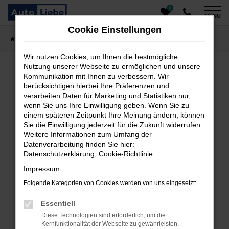
0
Zum
MENÜ
Hauptinhalt
Cookie Einstellungen
springen
Startseite
Fahrzeugangebote
Auto finden
Wir nutzen Cookies, um Ihnen die bestmögliche
Nutzung unserer Webseite zu ermöglichen und unsere
Kommunikation mit Ihnen zu verbessern. Wir
Fehler: Network Error
berücksichtigen hierbei Ihre Präferenzen und
verarbeiten Daten für Marketing und Statistiken nur,
Beim Laden ist ein Fehler aufgetreten.
wenn Sie uns Ihre Einwilligung geben. Wenn Sie zu
einem späteren Zeitpunkt Ihre Meinung ändern, können
Hier sind ein paar Tipps, die dir helfen können:
Sie die Einwilligung jederzeit für die Zukunft widerrufen.
Überprüfe deine Firewall und deine
Weitere Informationen zum Umfang der
Datenverarbeitung finden Sie hier:
Internetverbindung.
Datenschutzerklärung
,
Cookie-Richtlinie
.
Laden andere Webseiten, zum Beispiel deine
Suchmaschine?
Impressum
Prüfe deine Browsererweiterungen.
Folgende Kategorien von Cookies werden von uns eingesetzt:
Manche Erweiterungen, wie Werbeblocker, können
das Laden bestimmter Seiten verhindern.
Essentiell
Funktioniert die Seite in einem anderen Browser
Diese Technologien sind erforderlich, um die
oder in einem privaten Fenster?
Kernfunktionalität der Webseite zu gewährleisten.