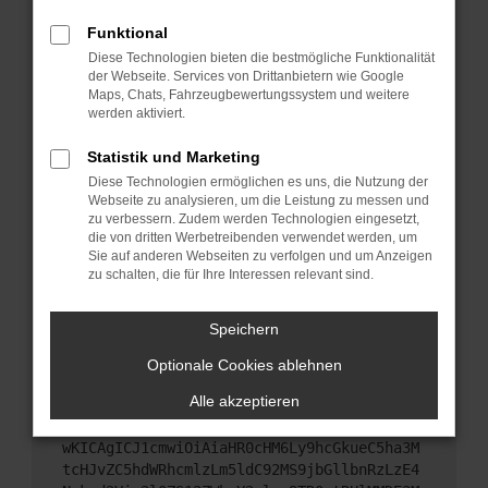
Starte dein Gerät neu.
Funktional
Das kann manchmal helfen, vorübergehende
Diese Technologien bieten die bestmögliche Funktionalität
Probleme zu beheben.
der Webseite. Services von Drittanbietern wie Google
Stelle sicher, dass dein Browser und dein
Maps, Chats, Fahrzeugbewertungssystem und weitere
werden aktiviert.
Betriebssystem auf dem neuesten Stand sind.
Veraltete Software birgt nicht nur ein
Statistik und Marketing
Sicherheitsrisiko, sondern kann auch dazu führen,
Diese Technologien ermöglichen es uns, die Nutzung der
dass bestimmte Funktionen nicht mehr
Webseite zu analysieren, um die Leistung zu messen und
unterstützt werden.
zu verbessern. Zudem werden Technologien eingesetzt,
Wende dich an den Webseitenbetreiber.
die von dritten Werbetreibenden verwendet werden, um
Sie auf anderen Webseiten zu verfolgen und um Anzeigen
Wenn du alle oben genannten Schritte versucht
zu schalten, die für Ihre Interessen relevant sind.
hast, kontaktiere uns bitte. Wir werden versuchen,
das Problem zu beheben. Du kannst uns diesen
Speichern
Text schicken, um uns bei der Fehlersuche zu
unterstützen:
Optionale Cookies ablehnen
Alle akzeptieren
ewogICJuYW1lIjogIk5ldHdvcmtFcnJvciIsCiAgI
mNvbmZpZyI6IHsKICAgICJtZXRob2QiOiAiR0VUIi
wKICAgICJ1cmwiOiAiaHR0cHM6Ly9hcGkueC5ha3M
tcHJvZC5hdWRhcmlzLm5ldC92MS9jbGllbnRzLzE4