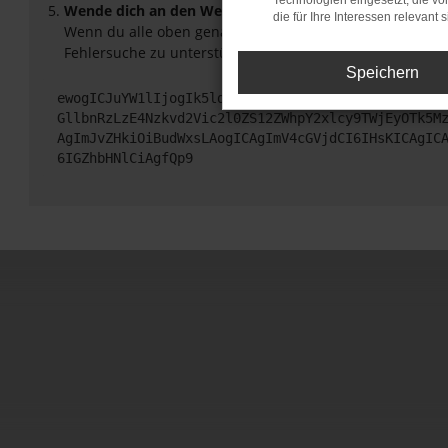
Technologien eingesetzt, die v
Wende dich an den Webseitenbetreiber.
die für Ihre Interessen relevant s
Wenn du alle oben genannten Schritte versucht hast, ko
Fehlersuche zu unterstützen:
Speichern
ewogICJuYW1lIjogIk5ldHdvcmtFcnJvciIsCiAgImNvbmZp
GllbnRzLzE4Nzkvd2Vic2l0ZS12ZWhpY2xlcy9TWjEyOTk5M
AgImJvZHkiOiBudWxsLAogICAgImV4cGVjdCI6IHsKICAgIC
6IGZhbHNlCiAgfQp9