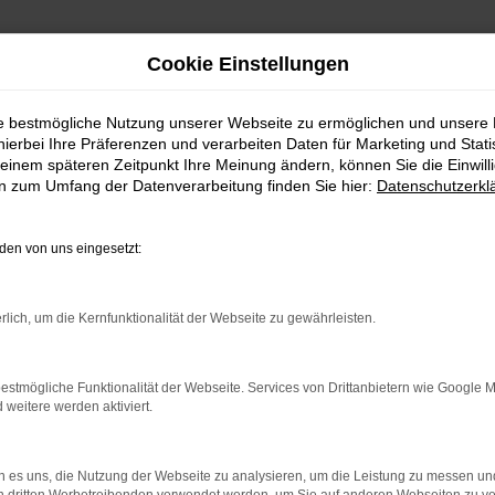
Cookie Einstellungen
ie bestmögliche Nutzung unserer Webseite zu ermöglichen und unsere
hierbei Ihre Präferenzen und verarbeiten Daten für Marketing und Stati
einem späteren Zeitpunkt Ihre Meinung ändern, können Sie die Einwillig
en zum Umfang der Datenverarbeitung finden Sie hier:
Datenschutzerkl
en von uns eingesetzt:
.
ine?
rlich, um die Kernfunktionalität der Webseite zu gewährleisten.
en bestimmter Seiten verhindern. Funktioniert die Seite in eine
estmögliche Funktionalität der Webseite. Services von Drittanbietern wie Google 
eitere werden aktiviert.
u beheben.
em auf dem neuesten Stand sind.
o, sondern kann auch dazu führen, dass bestimmte Funktionen nicht
 es uns, die Nutzung der Webseite zu analysieren, um die Leistung zu messen u