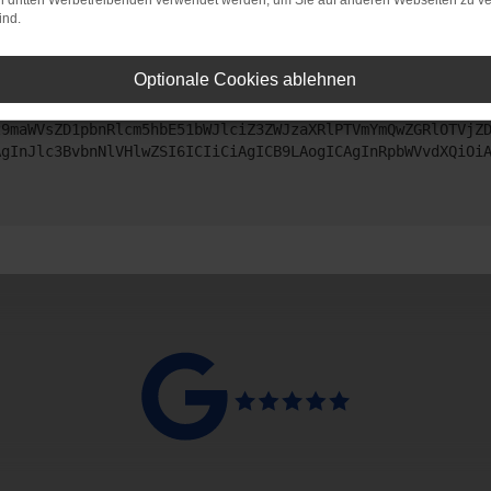
on dritten Werbetreibenden verwendet werden, um Sie auf anderen Webseiten zu ve
ind.
ntaktiere uns bitte. Wir werden versuchen, das Problem zu beheben
Optionale Cookies ablehnen
ZyI6IHsKICAgICJtZXRob2QiOiAiR0VUIiwKICAgICJ1cmwiOiAiaHR0
z9maWVsZD1pbnRlcm5hbE51bWJlciZ3ZWJzaXRlPTVmYmQwZGRlOTVjZ
AgInJlc3BvbnNlVHlwZSI6ICIiCiAgICB9LAogICAgInRpbWVvdXQiOi