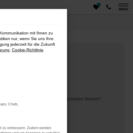
0
MENÜ
 Kommunikation mit Ihnen zu
stiken nur, wenn Sie uns Ihre
ung jederzeit für die Zukunft
ärung
,
Cookie-Richtlinie
.
m anderen Browser oder in einem privaten Fenster?
Maps, Chats,
 mehr unterstützt werden.
nd zu verbessern. Zudem werden