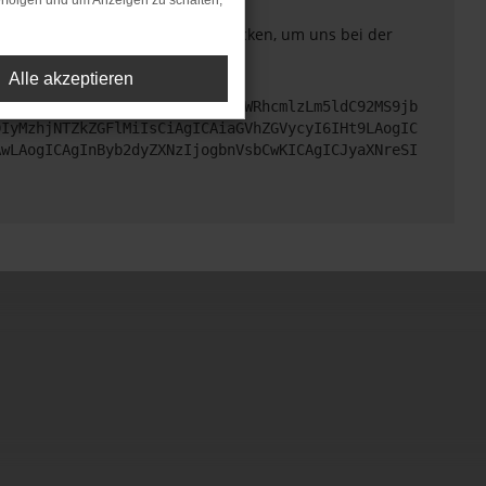
rfolgen und um Anzeigen zu schalten,
. Du kannst uns diesen Text schicken, um uns bei der
Alle akzeptieren
cHM6Ly9hcGkueC5ha3MtcHJvZC5hdWRhcmlzLm5ldC92MS9jb
DIyMzhjNTZkZGFlMiIsCiAgICAiaGVhZGVycyI6IHt9LAogIC
AwLAogICAgInByb2dyZXNzIjogbnVsbCwKICAgICJyaXNreSI