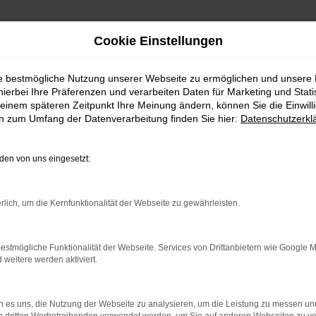
Cookie Einstellungen
ie bestmögliche Nutzung unserer Webseite zu ermöglichen und unsere
hierbei Ihre Präferenzen und verarbeiten Daten für Marketing und Stati
einem späteren Zeitpunkt Ihre Meinung ändern, können Sie die Einwillig
en zum Umfang der Datenverarbeitung finden Sie hier:
Datenschutzerkl
en von uns eingesetzt:
.
ine?
rlich, um die Kernfunktionalität der Webseite zu gewährleisten.
en bestimmter Seiten verhindern. Funktioniert die Seite in eine
estmögliche Funktionalität der Webseite. Services von Drittanbietern wie Google 
eitere werden aktiviert.
u beheben.
em auf dem neuesten Stand sind.
o, sondern kann auch dazu führen, dass bestimmte Funktionen nicht
 es uns, die Nutzung der Webseite zu analysieren, um die Leistung zu messen u