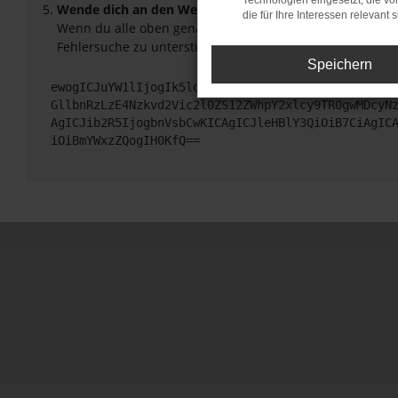
Technologien eingesetzt, die v
Wende dich an den Webseitenbetreiber.
die für Ihre Interessen relevant s
Wenn du alle oben genannten Schritte versucht hast, ko
Fehlersuche zu unterstützen:
Speichern
ewogICJuYW1lIjogIk5ldHdvcmtFcnJvciIsCiAgImNvbmZp
GllbnRzLzE4Nzkvd2Vic2l0ZS12ZWhpY2xlcy9TR0gwMDcyN
AgICJib2R5IjogbnVsbCwKICAgICJleHBlY3QiOiB7CiAgIC
iOiBmYWxzZQogIH0KfQ==