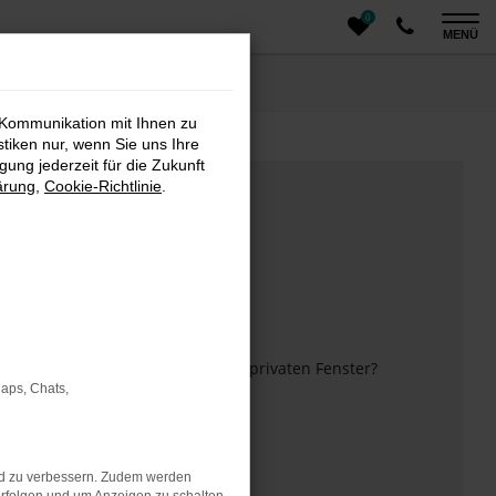
0
MENÜ
 Kommunikation mit Ihnen zu
stiken nur, wenn Sie uns Ihre
ung jederzeit für die Zukunft
ärung
,
Cookie-Richtlinie
.
m anderen Browser oder in einem privaten Fenster?
Maps, Chats,
 mehr unterstützt werden.
nd zu verbessern. Zudem werden