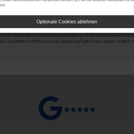
on dritten Werbetreibenden verwendet werden, um Sie auf anderen Webseiten zu ve
ind.
ntaktiere uns bitte. Wir werden versuchen, das Problem zu beheben
Optionale Cookies ablehnen
ZyI6IHsKICAgICJtZXRob2QiOiAiR0VUIiwKICAgICJ1cmwiOiAiaHR0
zU/ZmllbGQ9aW50ZXJuYWxOdW1iZXImd2Vic2l0ZT01ZmJkMGRkZTk1Y
AgICJyZXNwb25zZVR5cGUiOiAiIgogICAgfSwKICAgICJ0aW1lb3V0Ij