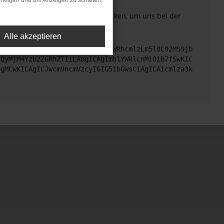
rfolgen und um Anzeigen zu schalten,
. Du kannst uns diesen Text schicken, um uns bei der
Alle akzeptieren
cHM6Ly9hcGkueC5ha3MtcHJvZC5hdWRhcmlzLm5ldC92MS9jb
2QyMjM4YzU2ZGRhZTIiLAogICAgImhlYWRlcnMiOiB7fSwKIC
ogMCwKICAgICJwcm9ncmVzcyI6IG51bGwsCiAgICAicmlza3k