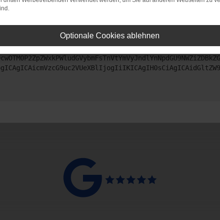
on dritten Werbetreibenden verwendet werden, um Sie auf anderen Webseiten zu ve
ind.
ntaktiere uns bitte. Wir werden versuchen, das Problem zu beheben
Optionale Cookies ablehnen
ZyI6IHsKICAgICJtZXRob2QiOiAiR0VUIiwKICAgICJ1cmwiOiAiaHR0
DcwOTM0P2ZpZWxkPWludGVybmFsTnVtYmVyJndlYnNpdGU9NWZiZDBkZ
ogICAgICAicmVzcG9uc2VUeXBlIjogIiIKICAgIH0sCiAgICAidGltZW