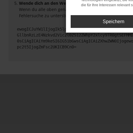
Technologien eingesetzt, die v
Wende dich an den Webseitenbetreiber.
die für Ihre Interessen relevant s
Wenn du alle oben genannten Schritte versucht hast, ko
Fehlersuche zu unterstützen:
Speichern
ewogICJuYW1lIjogIk5ldHdvcmtFcnJvciIsCiAgImNvbmZp
GllbnRzLzE4Nzkvd2Vic2l0ZS12ZWhpY2xlcy9TR0gtSEFMM
0sCiAgICAiYm9keSI6IG51bGwsCiAgICAiZXhwZWN0Ijogew
pc2t5IjogZmFsc2UKICB9Cn0=