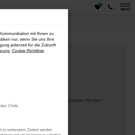
0
MENÜ
 Kommunikation mit Ihnen zu
stiken nur, wenn Sie uns Ihre
ung jederzeit für die Zukunft
ärung
,
Cookie-Richtlinie
.
m anderen Browser oder in einem privaten Fenster?
Maps, Chats,
 mehr unterstützt werden.
nd zu verbessern. Zudem werden