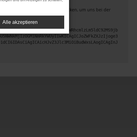
rfolgen und um Anzeigen zu schalten,
. Du kannst uns diesen Text schicken, um uns bei der
Alle akzeptieren
cHM6Ly9hcGkueC5ha3MtcHJvZC5hdWRhcmlzLm5ldC92MS9jb
GU5NWNkMjIzOGM1NmRkYWUyIiwKICAgICJoZWFkZXJzIjoge3
91dCI6IDAsCiAgICAicHJvZ3Jlc3MiOiBudWxsLAogICAgInJ