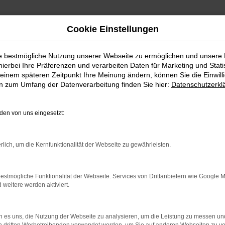
Cookie Einstellungen
ie bestmögliche Nutzung unserer Webseite zu ermöglichen und unsere
hierbei Ihre Präferenzen und verarbeiten Daten für Marketing und Stati
einem späteren Zeitpunkt Ihre Meinung ändern, können Sie die Einwillig
en zum Umfang der Datenverarbeitung finden Sie hier:
Datenschutzerkl
en von uns eingesetzt:
.
ine?
rlich, um die Kernfunktionalität der Webseite zu gewährleisten.
en bestimmter Seiten verhindern. Funktioniert die Seite in eine
estmögliche Funktionalität der Webseite. Services von Drittanbietern wie Google 
eitere werden aktiviert.
u beheben.
em auf dem neuesten Stand sind.
o, sondern kann auch dazu führen, dass bestimmte Funktionen nicht
 es uns, die Nutzung der Webseite zu analysieren, um die Leistung zu messen u