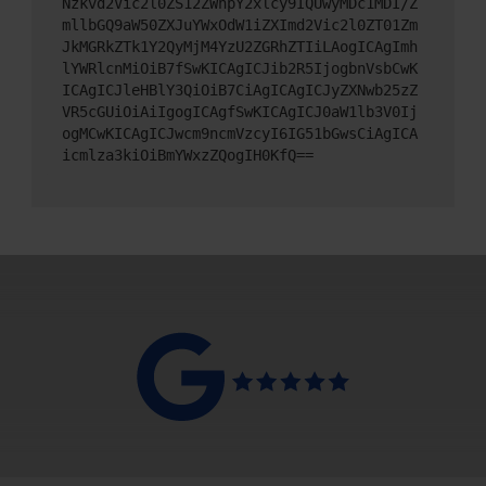
Nzkvd2Vic2l0ZS12ZWhpY2xlcy9IQUwyMDc1MDI/Z
mllbGQ9aW50ZXJuYWxOdW1iZXImd2Vic2l0ZT01Zm
JkMGRkZTk1Y2QyMjM4YzU2ZGRhZTIiLAogICAgImh
lYWRlcnMiOiB7fSwKICAgICJib2R5IjogbnVsbCwK
ICAgICJleHBlY3QiOiB7CiAgICAgICJyZXNwb25zZ
VR5cGUiOiAiIgogICAgfSwKICAgICJ0aW1lb3V0Ij
ogMCwKICAgICJwcm9ncmVzcyI6IG51bGwsCiAgICA
icmlza3kiOiBmYWxzZQogIH0KfQ==