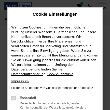
0
Zum
MENÜ
Hauptinhalt
Cookie Einstellungen
springen
Startseite
Fahrzeugangebote
Auto finden
Wir nutzen Cookies, um Ihnen die bestmögliche
Nutzung unserer Webseite zu ermöglichen und unsere
Kommunikation mit Ihnen zu verbessern. Wir
Fehler: Network Error
berücksichtigen hierbei Ihre Präferenzen und
verarbeiten Daten für Marketing und Statistiken nur,
Beim Laden ist ein Fehler aufgetreten.
wenn Sie uns Ihre Einwilligung geben. Wenn Sie zu
einem späteren Zeitpunkt Ihre Meinung ändern, können
Hier sind ein paar Tipps, die dir helfen können:
Sie die Einwilligung jederzeit für die Zukunft widerrufen.
Überprüfe deine Firewall und deine
Weitere Informationen zum Umfang der
Datenverarbeitung finden Sie hier:
Internetverbindung.
Datenschutzerklärung
,
Cookie-Richtlinie
.
Laden andere Webseiten, zum Beispiel deine
Suchmaschine?
Impressum
Prüfe deine Browsererweiterungen.
Folgende Kategorien von Cookies werden von uns eingesetzt:
Manche Erweiterungen, wie Werbeblocker, können
das Laden bestimmter Seiten verhindern.
Essentiell
Funktioniert die Seite in einem anderen Browser
Diese Technologien sind erforderlich, um die
oder in einem privaten Fenster?
Kernfunktionalität der Webseite zu gewährleisten.