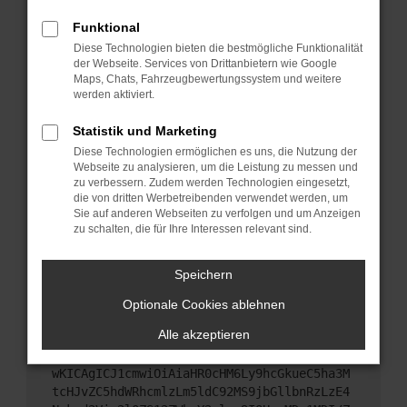
Starte dein Gerät neu.
Funktional
Das kann manchmal helfen, vorübergehende
Diese Technologien bieten die bestmögliche Funktionalität
Probleme zu beheben.
der Webseite. Services von Drittanbietern wie Google
Stelle sicher, dass dein Browser und dein
Maps, Chats, Fahrzeugbewertungssystem und weitere
werden aktiviert.
Betriebssystem auf dem neuesten Stand sind.
Veraltete Software birgt nicht nur ein
Statistik und Marketing
Sicherheitsrisiko, sondern kann auch dazu führen,
Diese Technologien ermöglichen es uns, die Nutzung der
dass bestimmte Funktionen nicht mehr
Webseite zu analysieren, um die Leistung zu messen und
unterstützt werden.
zu verbessern. Zudem werden Technologien eingesetzt,
Wende dich an den Webseitenbetreiber.
die von dritten Werbetreibenden verwendet werden, um
Sie auf anderen Webseiten zu verfolgen und um Anzeigen
Wenn du alle oben genannten Schritte versucht
zu schalten, die für Ihre Interessen relevant sind.
hast, kontaktiere uns bitte. Wir werden versuchen,
das Problem zu beheben. Du kannst uns diesen
Speichern
Text schicken, um uns bei der Fehlersuche zu
unterstützen:
Optionale Cookies ablehnen
Alle akzeptieren
ewogICJuYW1lIjogIk5ldHdvcmtFcnJvciIsCiAgI
mNvbmZpZyI6IHsKICAgICJtZXRob2QiOiAiR0VUIi
wKICAgICJ1cmwiOiAiaHR0cHM6Ly9hcGkueC5ha3M
tcHJvZC5hdWRhcmlzLm5ldC92MS9jbGllbnRzLzE4