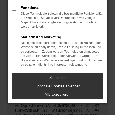
Starte dein Gerät neu.
Funktional
Das kann manchmal helfen, vorübergehende
Diese Technologien bieten die bestmögliche Funktionalität
Probleme zu beheben.
der Webseite. Services von Drittanbietern wie Google
Stelle sicher, dass dein Browser und dein
Maps, Chats, Fahrzeugbewertungssystem und weitere
werden aktiviert.
Betriebssystem auf dem neuesten Stand sind.
Veraltete Software birgt nicht nur ein
Statistik und Marketing
Sicherheitsrisiko, sondern kann auch dazu führen,
Diese Technologien ermöglichen es uns, die Nutzung der
dass bestimmte Funktionen nicht mehr
Webseite zu analysieren, um die Leistung zu messen und
unterstützt werden.
zu verbessern. Zudem werden Technologien eingesetzt,
Wende dich an den Webseitenbetreiber.
die von dritten Werbetreibenden verwendet werden, um
Sie auf anderen Webseiten zu verfolgen und um Anzeigen
Wenn du alle oben genannten Schritte versucht
zu schalten, die für Ihre Interessen relevant sind.
hast, kontaktiere uns bitte. Wir werden versuchen,
das Problem zu beheben. Du kannst uns diesen
Speichern
Text schicken, um uns bei der Fehlersuche zu
unterstützen:
Optionale Cookies ablehnen
Alle akzeptieren
ewogICJuYW1lIjogIk5ldHdvcmtFcnJvciIsCiAgI
mNvbmZpZyI6IHsKICAgICJtZXRob2QiOiAiR0VUIi
wKICAgICJ1cmwiOiAiaHR0cHM6Ly9hcGkueC5ha3M
tcHJvZC5hdWRhcmlzLm5ldC92MS9jbGllbnRzLzE4