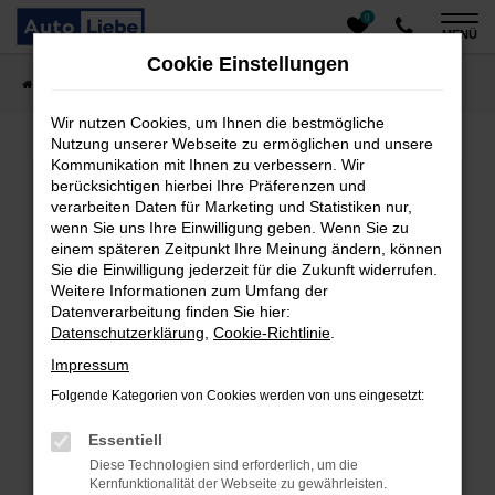
0
Zum
MENÜ
Hauptinhalt
Cookie Einstellungen
springen
Startseite
Fahrzeugangebote
Auto finden
Wir nutzen Cookies, um Ihnen die bestmögliche
Nutzung unserer Webseite zu ermöglichen und unsere
Kommunikation mit Ihnen zu verbessern. Wir
Fehler: Network Error
berücksichtigen hierbei Ihre Präferenzen und
verarbeiten Daten für Marketing und Statistiken nur,
Beim Laden ist ein Fehler aufgetreten.
wenn Sie uns Ihre Einwilligung geben. Wenn Sie zu
einem späteren Zeitpunkt Ihre Meinung ändern, können
Hier sind ein paar Tipps, die dir helfen können:
Sie die Einwilligung jederzeit für die Zukunft widerrufen.
Überprüfe deine Firewall und deine
Weitere Informationen zum Umfang der
Datenverarbeitung finden Sie hier:
Internetverbindung.
Datenschutzerklärung
,
Cookie-Richtlinie
.
Laden andere Webseiten, zum Beispiel deine
Suchmaschine?
Impressum
Prüfe deine Browsererweiterungen.
Folgende Kategorien von Cookies werden von uns eingesetzt:
Manche Erweiterungen, wie Werbeblocker, können
das Laden bestimmter Seiten verhindern.
Essentiell
Funktioniert die Seite in einem anderen Browser
Diese Technologien sind erforderlich, um die
oder in einem privaten Fenster?
Kernfunktionalität der Webseite zu gewährleisten.