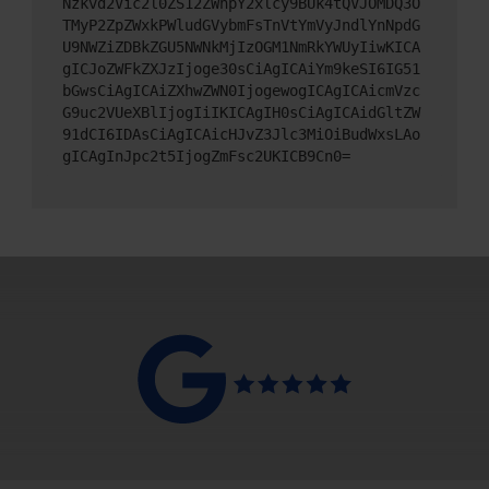
Nzkvd2Vic2l0ZS12ZWhpY2xlcy9BUk4tQVJOMDQ3O
TMyP2ZpZWxkPWludGVybmFsTnVtYmVyJndlYnNpdG
U9NWZiZDBkZGU5NWNkMjIzOGM1NmRkYWUyIiwKICA
gICJoZWFkZXJzIjoge30sCiAgICAiYm9keSI6IG51
bGwsCiAgICAiZXhwZWN0IjogewogICAgICAicmVzc
G9uc2VUeXBlIjogIiIKICAgIH0sCiAgICAidGltZW
91dCI6IDAsCiAgICAicHJvZ3Jlc3MiOiBudWxsLAo
gICAgInJpc2t5IjogZmFsc2UKICB9Cn0=