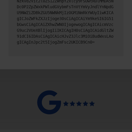
Nzkvd2Vic2l0ZS12ZWhpY2xlcy9FSUwtRUlMMDA5N
Dc0P2ZpZWxkPWludGVybmFsTnVtYmVyJndlYnNpdG
U9NWZiZDBkZGU5NWNkMjIzOGM1NmRkYWUyIiwKICA
gICJoZWFkZXJzIjoge30sCiAgICAiYm9keSI6IG51
bGwsCiAgICAiZXhwZWN0IjogewogICAgICAicmVzc
G9uc2VUeXBlIjogIiIKICAgIH0sCiAgICAidGltZW
91dCI6IDAsCiAgICAicHJvZ3Jlc3MiOiBudWxsLAo
gICAgInJpc2t5IjogZmFsc2UKICB9Cn0=