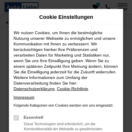
0
Zum
MENÜ
Hauptinhalt
Cookie Einstellungen
springen
Startseite
Fahrzeugangebote
Auto finden
Wir nutzen Cookies, um Ihnen die bestmögliche
Nutzung unserer Webseite zu ermöglichen und unsere
Kommunikation mit Ihnen zu verbessern. Wir
Fehler: Network Error
berücksichtigen hierbei Ihre Präferenzen und
verarbeiten Daten für Marketing und Statistiken nur,
Beim Laden ist ein Fehler aufgetreten.
wenn Sie uns Ihre Einwilligung geben. Wenn Sie zu
einem späteren Zeitpunkt Ihre Meinung ändern, können
Hier sind ein paar Tipps, die dir helfen können:
Sie die Einwilligung jederzeit für die Zukunft widerrufen.
Überprüfe deine Firewall und deine
Weitere Informationen zum Umfang der
Datenverarbeitung finden Sie hier:
Internetverbindung.
Datenschutzerklärung
,
Cookie-Richtlinie
.
Laden andere Webseiten, zum Beispiel deine
Suchmaschine?
Impressum
Prüfe deine Browsererweiterungen.
Folgende Kategorien von Cookies werden von uns eingesetzt:
Manche Erweiterungen, wie Werbeblocker, können
das Laden bestimmter Seiten verhindern.
Essentiell
Funktioniert die Seite in einem anderen Browser
Diese Technologien sind erforderlich, um die
oder in einem privaten Fenster?
Kernfunktionalität der Webseite zu gewährleisten.