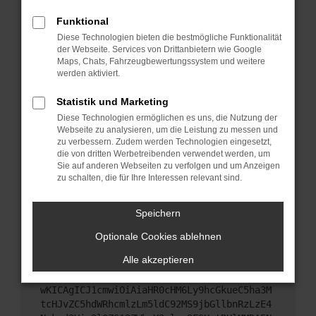
Starte dein Gerät neu.
Funktional
Das kann manchmal helfen, vorübergehende
Diese Technologien bieten die bestmögliche Funktionalität
Probleme zu beheben.
der Webseite. Services von Drittanbietern wie Google
Stelle sicher, dass dein Browser und dein
Maps, Chats, Fahrzeugbewertungssystem und weitere
werden aktiviert.
Betriebssystem auf dem neuesten Stand sind.
Veraltete Software birgt nicht nur ein
Statistik und Marketing
Sicherheitsrisiko, sondern kann auch dazu führen,
Diese Technologien ermöglichen es uns, die Nutzung der
dass bestimmte Funktionen nicht mehr
Webseite zu analysieren, um die Leistung zu messen und
unterstützt werden.
zu verbessern. Zudem werden Technologien eingesetzt,
Wende dich an den Webseitenbetreiber.
die von dritten Werbetreibenden verwendet werden, um
Sie auf anderen Webseiten zu verfolgen und um Anzeigen
Wenn du alle oben genannten Schritte versucht
zu schalten, die für Ihre Interessen relevant sind.
hast, kontaktiere uns bitte. Wir werden versuchen,
das Problem zu beheben. Du kannst uns diesen
Speichern
Text schicken, um uns bei der Fehlersuche zu
unterstützen:
Optionale Cookies ablehnen
Alle akzeptieren
ewogICJuYW1lIjogIk5ldHdvcmtFcnJvciIsCiAgI
mNvbmZpZyI6IHsKICAgICJtZXRob2QiOiAiR0VUIi
wKICAgICJ1cmwiOiAiaHR0cHM6Ly9hcGkueC5ha3M
tcHJvZC5hdWRhcmlzLm5ldC92MS9jbGllbnRzLzE4