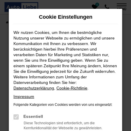
0
Zum
MENÜ
Hauptinhalt
Cookie Einstellungen
springen
Startseite
Fahrzeugangebote
Auto finden
Wir nutzen Cookies, um Ihnen die bestmögliche
Nutzung unserer Webseite zu ermöglichen und unsere
Kommunikation mit Ihnen zu verbessern. Wir
Fehler: Network Error
berücksichtigen hierbei Ihre Präferenzen und
verarbeiten Daten für Marketing und Statistiken nur,
Beim Laden ist ein Fehler aufgetreten.
wenn Sie uns Ihre Einwilligung geben. Wenn Sie zu
einem späteren Zeitpunkt Ihre Meinung ändern, können
Hier sind ein paar Tipps, die dir helfen können:
Sie die Einwilligung jederzeit für die Zukunft widerrufen.
Überprüfe deine Firewall und deine
Weitere Informationen zum Umfang der
Datenverarbeitung finden Sie hier:
Internetverbindung.
Datenschutzerklärung
,
Cookie-Richtlinie
.
Laden andere Webseiten, zum Beispiel deine
Suchmaschine?
Impressum
Prüfe deine Browsererweiterungen.
Folgende Kategorien von Cookies werden von uns eingesetzt:
Manche Erweiterungen, wie Werbeblocker, können
das Laden bestimmter Seiten verhindern.
Essentiell
Funktioniert die Seite in einem anderen Browser
Diese Technologien sind erforderlich, um die
oder in einem privaten Fenster?
Kernfunktionalität der Webseite zu gewährleisten.