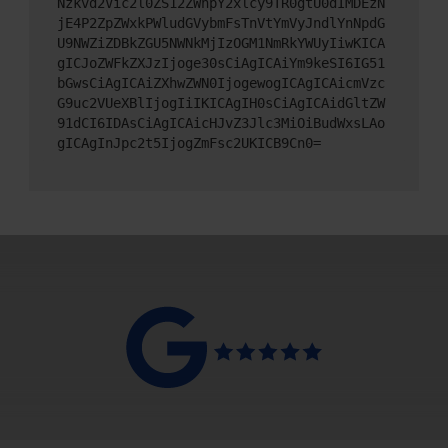
Nzkvd2Vic2l0ZS12ZWhpY2xlcy9TR0gtU0dIMDEzN
jE4P2ZpZWxkPWludGVybmFsTnVtYmVyJndlYnNpdG
U9NWZiZDBkZGU5NWNkMjIzOGM1NmRkYWUyIiwKICA
gICJoZWFkZXJzIjoge30sCiAgICAiYm9keSI6IG51
bGwsCiAgICAiZXhwZWN0IjogewogICAgICAicmVzc
G9uc2VUeXBlIjogIiIKICAgIH0sCiAgICAidGltZW
91dCI6IDAsCiAgICAicHJvZ3Jlc3MiOiBudWxsLAo
gICAgInJpc2t5IjogZmFsc2UKICB9Cn0=