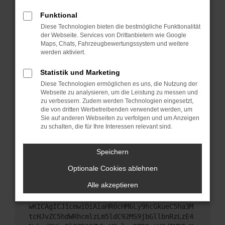
Starte dein Gerät neu.
Funktional
Das kann manchmal helfen, vorübergehende
Diese Technologien bieten die bestmögliche Funktionalität
Probleme zu beheben.
der Webseite. Services von Drittanbietern wie Google
Stelle sicher, dass dein Browser und dein
Maps, Chats, Fahrzeugbewertungssystem und weitere
werden aktiviert.
Betriebssystem auf dem neuesten Stand sind.
Veraltete Software birgt nicht nur ein
Statistik und Marketing
Sicherheitsrisiko, sondern kann auch dazu führen,
Diese Technologien ermöglichen es uns, die Nutzung der
dass bestimmte Funktionen nicht mehr
Webseite zu analysieren, um die Leistung zu messen und
unterstützt werden.
zu verbessern. Zudem werden Technologien eingesetzt,
Wende dich an den Webseitenbetreiber.
die von dritten Werbetreibenden verwendet werden, um
Sie auf anderen Webseiten zu verfolgen und um Anzeigen
Wenn du alle oben genannten Schritte versucht
zu schalten, die für Ihre Interessen relevant sind.
hast, kontaktiere uns bitte. Wir werden versuchen,
das Problem zu beheben. Du kannst uns diesen
Speichern
Text schicken, um uns bei der Fehlersuche zu
unterstützen:
Optionale Cookies ablehnen
Alle akzeptieren
ewogICJuYW1lIjogIk5ldHdvcmtFcnJvciIsCiAgI
mNvbmZpZyI6IHsKICAgICJtZXRob2QiOiAiR0VUIi
wKICAgICJ1cmwiOiAiaHR0cHM6Ly9hcGkueC5ha3M
tcHJvZC5hdWRhcmlzLm5ldC92MS9jbGllbnRzLzE4