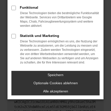
Starte dein Gerät neu.
Funktional
Das kann manchmal helfen, vorübergehende
Diese Technologien bieten die bestmögliche Funktionalität
Probleme zu beheben.
der Webseite. Services von Drittanbietern wie Google
Stelle sicher, dass dein Browser und dein
Maps, Chats, Fahrzeugbewertungssystem und weitere
werden aktiviert.
Betriebssystem auf dem neuesten Stand sind.
Veraltete Software birgt nicht nur ein
Statistik und Marketing
Sicherheitsrisiko, sondern kann auch dazu führen,
Diese Technologien ermöglichen es uns, die Nutzung der
dass bestimmte Funktionen nicht mehr
Webseite zu analysieren, um die Leistung zu messen und
unterstützt werden.
zu verbessern. Zudem werden Technologien eingesetzt,
Wende dich an den Webseitenbetreiber.
die von dritten Werbetreibenden verwendet werden, um
Sie auf anderen Webseiten zu verfolgen und um Anzeigen
Wenn du alle oben genannten Schritte versucht
zu schalten, die für Ihre Interessen relevant sind.
hast, kontaktiere uns bitte. Wir werden versuchen,
das Problem zu beheben. Du kannst uns diesen
Speichern
Text schicken, um uns bei der Fehlersuche zu
unterstützen:
Optionale Cookies ablehnen
Alle akzeptieren
ewogICJuYW1lIjogIk5ldHdvcmtFcnJvciIsCiAgI
mNvbmZpZyI6IHsKICAgICJtZXRob2QiOiAiR0VUIi
wKICAgICJ1cmwiOiAiaHR0cHM6Ly9hcGkueC5ha3M
tcHJvZC5hdWRhcmlzLm5ldC92MS9jbGllbnRzLzE4