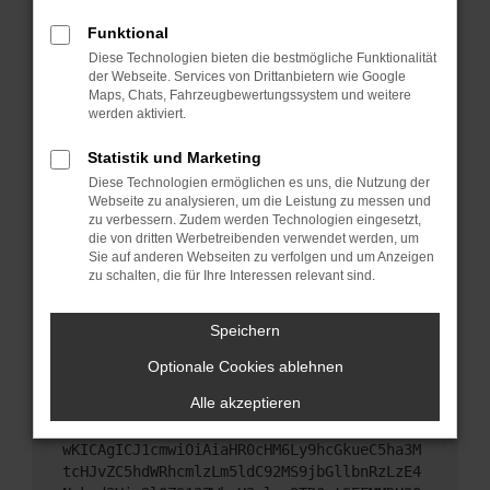
Starte dein Gerät neu.
Funktional
Das kann manchmal helfen, vorübergehende
Diese Technologien bieten die bestmögliche Funktionalität
Probleme zu beheben.
der Webseite. Services von Drittanbietern wie Google
Stelle sicher, dass dein Browser und dein
Maps, Chats, Fahrzeugbewertungssystem und weitere
werden aktiviert.
Betriebssystem auf dem neuesten Stand sind.
Veraltete Software birgt nicht nur ein
Statistik und Marketing
Sicherheitsrisiko, sondern kann auch dazu führen,
Diese Technologien ermöglichen es uns, die Nutzung der
dass bestimmte Funktionen nicht mehr
Webseite zu analysieren, um die Leistung zu messen und
unterstützt werden.
zu verbessern. Zudem werden Technologien eingesetzt,
Wende dich an den Webseitenbetreiber.
die von dritten Werbetreibenden verwendet werden, um
Sie auf anderen Webseiten zu verfolgen und um Anzeigen
Wenn du alle oben genannten Schritte versucht
zu schalten, die für Ihre Interessen relevant sind.
hast, kontaktiere uns bitte. Wir werden versuchen,
das Problem zu beheben. Du kannst uns diesen
Speichern
Text schicken, um uns bei der Fehlersuche zu
unterstützen:
Optionale Cookies ablehnen
Alle akzeptieren
ewogICJuYW1lIjogIk5ldHdvcmtFcnJvciIsCiAgI
mNvbmZpZyI6IHsKICAgICJtZXRob2QiOiAiR0VUIi
wKICAgICJ1cmwiOiAiaHR0cHM6Ly9hcGkueC5ha3M
tcHJvZC5hdWRhcmlzLm5ldC92MS9jbGllbnRzLzE4