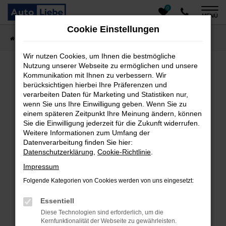
0
Zum
MENÜ
Hauptinhalt
Cookie Einstellungen
springen
Startseite
Fahrzeugangebote
Auto finden
Wir nutzen Cookies, um Ihnen die bestmögliche
Nutzung unserer Webseite zu ermöglichen und unsere
Kommunikation mit Ihnen zu verbessern. Wir
Fehler: Network Error
berücksichtigen hierbei Ihre Präferenzen und
verarbeiten Daten für Marketing und Statistiken nur,
Beim Laden ist ein Fehler aufgetreten.
wenn Sie uns Ihre Einwilligung geben. Wenn Sie zu
einem späteren Zeitpunkt Ihre Meinung ändern, können
Hier sind ein paar Tipps, die dir helfen können:
Sie die Einwilligung jederzeit für die Zukunft widerrufen.
Überprüfe deine Firewall und deine
Weitere Informationen zum Umfang der
Datenverarbeitung finden Sie hier:
Internetverbindung.
Datenschutzerklärung
,
Cookie-Richtlinie
.
Laden andere Webseiten, zum Beispiel deine
Suchmaschine?
Impressum
Prüfe deine Browsererweiterungen.
Folgende Kategorien von Cookies werden von uns eingesetzt:
Manche Erweiterungen, wie Werbeblocker, können
das Laden bestimmter Seiten verhindern.
Essentiell
Funktioniert die Seite in einem anderen Browser
Diese Technologien sind erforderlich, um die
oder in einem privaten Fenster?
Kernfunktionalität der Webseite zu gewährleisten.