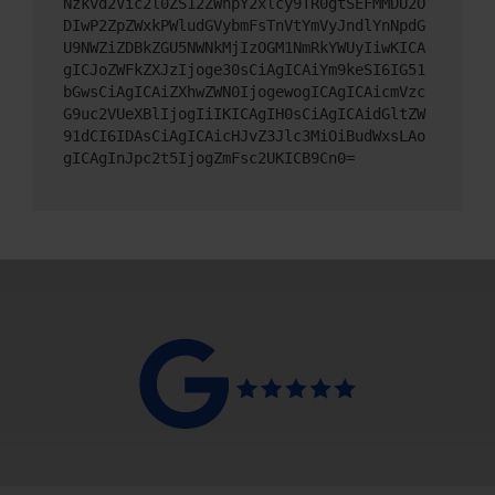
Nzkvd2Vic2l0ZS12ZWhpY2xlcy9TR0gtSEFMMDU2O
DIwP2ZpZWxkPWludGVybmFsTnVtYmVyJndlYnNpdG
U9NWZiZDBkZGU5NWNkMjIzOGM1NmRkYWUyIiwKICA
gICJoZWFkZXJzIjoge30sCiAgICAiYm9keSI6IG51
bGwsCiAgICAiZXhwZWN0IjogewogICAgICAicmVzc
G9uc2VUeXBlIjogIiIKICAgIH0sCiAgICAidGltZW
91dCI6IDAsCiAgICAicHJvZ3Jlc3MiOiBudWxsLAo
gICAgInJpc2t5IjogZmFsc2UKICB9Cn0=