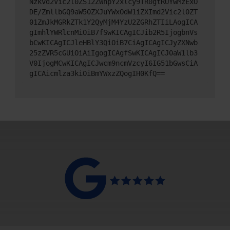
Nzkvd2Vic2l0ZS12ZWhpY2xlcy9TR0gtRUYwMzExO
DE/ZmllbGQ9aW50ZXJuYWxOdW1iZXImd2Vic2l0ZT
01ZmJkMGRkZTk1Y2QyMjM4YzU2ZGRhZTIiLAogICA
gImhlYWRlcnMiOiB7fSwKICAgICJib2R5IjogbnVs
bCwKICAgICJleHBlY3QiOiB7CiAgICAgICJyZXNwb
25zZVR5cGUiOiAiIgogICAgfSwKICAgICJ0aW1lb3
V0IjogMCwKICAgICJwcm9ncmVzcyI6IG51bGwsCiA
gICAicmlza3kiOiBmYWxzZQogIH0KfQ==