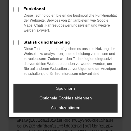
Starte dein Gerät neu.
Funktional
Das kann manchmal helfen, vorübergehende
Diese Technologien bieten die bestmögliche Funktionalität
Probleme zu beheben.
der Webseite. Services von Drittanbietern wie Google
Stelle sicher, dass dein Browser und dein
Maps, Chats, Fahrzeugbewertungssystem und weitere
werden aktiviert.
Betriebssystem auf dem neuesten Stand sind.
Veraltete Software birgt nicht nur ein
Statistik und Marketing
Sicherheitsrisiko, sondern kann auch dazu führen,
Diese Technologien ermöglichen es uns, die Nutzung der
dass bestimmte Funktionen nicht mehr
Webseite zu analysieren, um die Leistung zu messen und
unterstützt werden.
zu verbessern. Zudem werden Technologien eingesetzt,
Wende dich an den Webseitenbetreiber.
die von dritten Werbetreibenden verwendet werden, um
Sie auf anderen Webseiten zu verfolgen und um Anzeigen
Wenn du alle oben genannten Schritte versucht
zu schalten, die für Ihre Interessen relevant sind.
hast, kontaktiere uns bitte. Wir werden versuchen,
das Problem zu beheben. Du kannst uns diesen
Speichern
Text schicken, um uns bei der Fehlersuche zu
unterstützen:
Optionale Cookies ablehnen
Alle akzeptieren
ewogICJuYW1lIjogIk5ldHdvcmtFcnJvciIsCiAgI
mNvbmZpZyI6IHsKICAgICJtZXRob2QiOiAiR0VUIi
wKICAgICJ1cmwiOiAiaHR0cHM6Ly9hcGkueC5ha3M
tcHJvZC5hdWRhcmlzLm5ldC92MS9jbGllbnRzLzE4