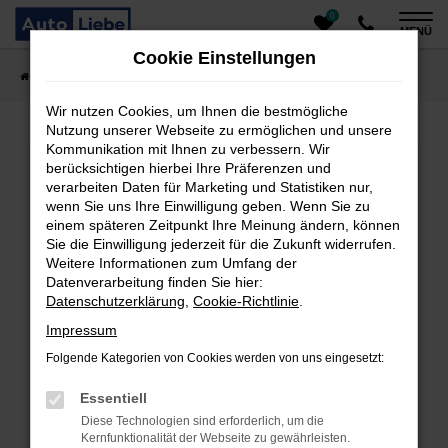
0
Zum
MENÜ
Hauptinhalt
Cookie Einstellungen
springen
Startseite
Fahrzeugangebote
Auto finden
Wir nutzen Cookies, um Ihnen die bestmögliche
Nutzung unserer Webseite zu ermöglichen und unsere
Kommunikation mit Ihnen zu verbessern. Wir
Fehler: Network Error
berücksichtigen hierbei Ihre Präferenzen und
verarbeiten Daten für Marketing und Statistiken nur,
Beim Laden ist ein Fehler aufgetreten.
wenn Sie uns Ihre Einwilligung geben. Wenn Sie zu
einem späteren Zeitpunkt Ihre Meinung ändern, können
Hier sind ein paar Tipps, die dir helfen können:
Sie die Einwilligung jederzeit für die Zukunft widerrufen.
Überprüfe deine Firewall und deine
Weitere Informationen zum Umfang der
Datenverarbeitung finden Sie hier:
Internetverbindung.
Datenschutzerklärung
,
Cookie-Richtlinie
.
Laden andere Webseiten, zum Beispiel deine
Suchmaschine?
Impressum
Prüfe deine Browsererweiterungen.
Folgende Kategorien von Cookies werden von uns eingesetzt:
Manche Erweiterungen, wie Werbeblocker, können
das Laden bestimmter Seiten verhindern.
Essentiell
Funktioniert die Seite in einem anderen Browser
Diese Technologien sind erforderlich, um die
oder in einem privaten Fenster?
Kernfunktionalität der Webseite zu gewährleisten.