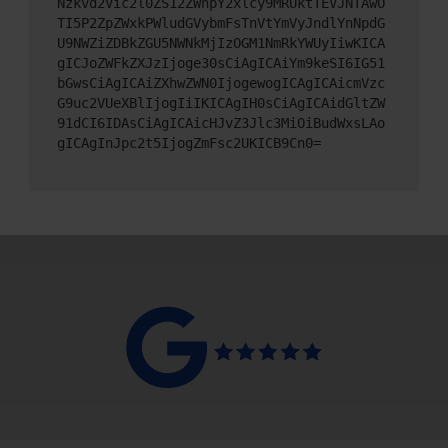
Nzkvd2Vic2l0ZS12ZWhpY2xlcy9MRUktTEVJNTAwO
TI5P2ZpZWxkPWludGVybmFsTnVtYmVyJndlYnNpdG
U9NWZiZDBkZGU5NWNkMjIzOGM1NmRkYWUyIiwKICA
gICJoZWFkZXJzIjoge30sCiAgICAiYm9keSI6IG51
bGwsCiAgICAiZXhwZWN0IjogewogICAgICAicmVzc
G9uc2VUeXBlIjogIiIKICAgIH0sCiAgICAidGltZW
91dCI6IDAsCiAgICAicHJvZ3Jlc3MiOiBudWxsLAo
gICAgInJpc2t5IjogZmFsc2UKICB9Cn0=