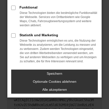
Starte dein Gerät neu.
Funktional
Das kann manchmal helfen, vorübergehende
Diese Technologien bieten die bestmögliche Funktionalität
Probleme zu beheben.
der Webseite. Services von Drittanbietern wie Google
Stelle sicher, dass dein Browser und dein
Maps, Chats, Fahrzeugbewertungssystem und weitere
werden aktiviert.
Betriebssystem auf dem neuesten Stand sind.
Veraltete Software birgt nicht nur ein
Statistik und Marketing
Sicherheitsrisiko, sondern kann auch dazu führen,
Diese Technologien ermöglichen es uns, die Nutzung der
dass bestimmte Funktionen nicht mehr
Webseite zu analysieren, um die Leistung zu messen und
unterstützt werden.
zu verbessern. Zudem werden Technologien eingesetzt,
Wende dich an den Webseitenbetreiber.
die von dritten Werbetreibenden verwendet werden, um
Sie auf anderen Webseiten zu verfolgen und um Anzeigen
Wenn du alle oben genannten Schritte versucht
zu schalten, die für Ihre Interessen relevant sind.
hast, kontaktiere uns bitte. Wir werden versuchen,
das Problem zu beheben. Du kannst uns diesen
Speichern
Text schicken, um uns bei der Fehlersuche zu
unterstützen:
Optionale Cookies ablehnen
Alle akzeptieren
ewogICJuYW1lIjogIk5ldHdvcmtFcnJvciIsCiAgI
mNvbmZpZyI6IHsKICAgICJtZXRob2QiOiAiR0VUIi
wKICAgICJ1cmwiOiAiaHR0cHM6Ly9hcGkueC5ha3M
tcHJvZC5hdWRhcmlzLm5ldC92MS9jbGllbnRzLzE4