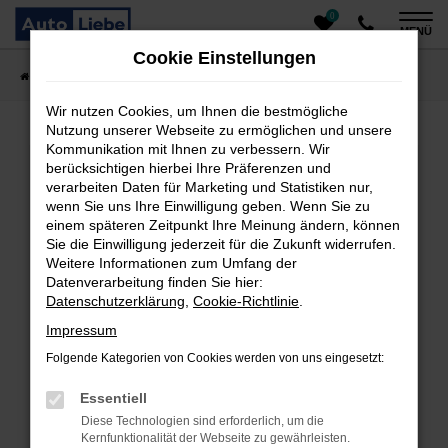
0
Zum
MENÜ
Hauptinhalt
Cookie Einstellungen
springen
Startseite
Fahrzeugangebote
Auto finden
Wir nutzen Cookies, um Ihnen die bestmögliche
Nutzung unserer Webseite zu ermöglichen und unsere
Kommunikation mit Ihnen zu verbessern. Wir
Fehler: Network Error
berücksichtigen hierbei Ihre Präferenzen und
verarbeiten Daten für Marketing und Statistiken nur,
Beim Laden ist ein Fehler aufgetreten.
wenn Sie uns Ihre Einwilligung geben. Wenn Sie zu
einem späteren Zeitpunkt Ihre Meinung ändern, können
Hier sind ein paar Tipps, die dir helfen können:
Sie die Einwilligung jederzeit für die Zukunft widerrufen.
Überprüfe deine Firewall und deine
Weitere Informationen zum Umfang der
Datenverarbeitung finden Sie hier:
Internetverbindung.
Datenschutzerklärung
,
Cookie-Richtlinie
.
Laden andere Webseiten, zum Beispiel deine
Suchmaschine?
Impressum
Prüfe deine Browsererweiterungen.
Folgende Kategorien von Cookies werden von uns eingesetzt:
Manche Erweiterungen, wie Werbeblocker, können
das Laden bestimmter Seiten verhindern.
Essentiell
Funktioniert die Seite in einem anderen Browser
Diese Technologien sind erforderlich, um die
oder in einem privaten Fenster?
Kernfunktionalität der Webseite zu gewährleisten.