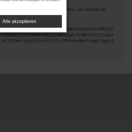
rfolgen und um Anzeigen zu schalten,
. Du kannst uns diesen Text schicken, um uns bei der
Alle akzeptieren
cHM6Ly9hcGkueC5ha3MtcHJvZC5hdWRhcmlzLm5ldC92MS9jb
GU5NWNkMjIzOGM1NmRkYWUyIiwKICAgICJoZWFkZXJzIjoge3
91dCI6IDAsCiAgICAicHJvZ3Jlc3MiOiBudWxsLAogICAgInJ