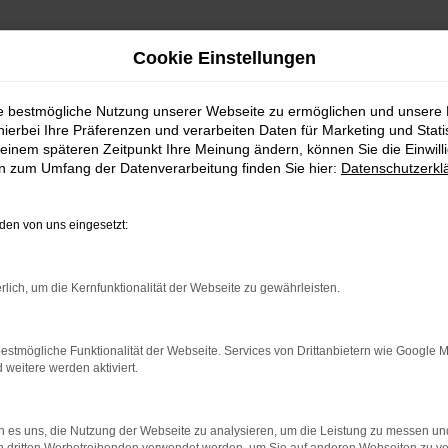
Cookie Einstellungen
ie bestmögliche Nutzung unserer Webseite zu ermöglichen und unsere
hierbei Ihre Präferenzen und verarbeiten Daten für Marketing und Stati
einem späteren Zeitpunkt Ihre Meinung ändern, können Sie die Einwillig
en zum Umfang der Datenverarbeitung finden Sie hier:
Datenschutzerkl
en von uns eingesetzt:
.
ine?
rlich, um die Kernfunktionalität der Webseite zu gewährleisten.
en bestimmter Seiten verhindern. Funktioniert die Seite in eine
estmögliche Funktionalität der Webseite. Services von Drittanbietern wie Google 
eitere werden aktiviert.
u beheben.
em auf dem neuesten Stand sind.
o, sondern kann auch dazu führen, dass bestimmte Funktionen nicht
 es uns, die Nutzung der Webseite zu analysieren, um die Leistung zu messen u