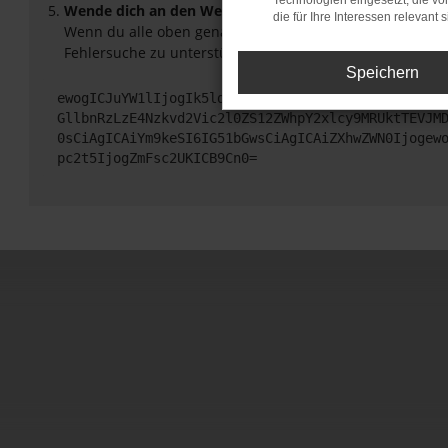
Technologien eingesetzt, die v
Wende dich an den Webseitenbetreiber.
die für Ihre Interessen relevant s
Wenn du alle oben genannten Schritte versucht hast, ko
Fehlersuche zu unterstützen:
Speichern
ewogICJuYW1lIjogIk5ldHdvcmtFcnJvciIsCiAgImNvbmZp
GllbnRzLzE4Nzkvd2Vic2l0ZS12ZWhpY2xlcy9MRUktTEVJM
0sCiAgICAiYm9keSI6IG51bGwsCiAgICAiZXhwZWN0Ijogew
pc2t5IjogZmFsc2UKICB9Cn0=