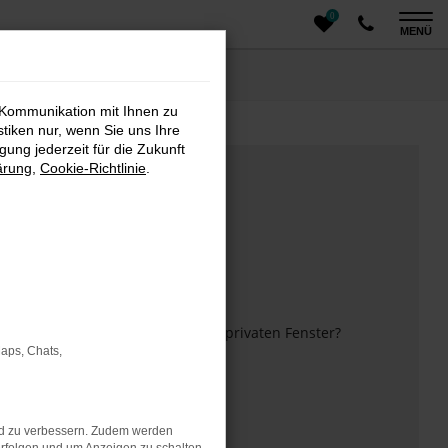
0
MENÜ
 Kommunikation mit Ihnen zu
stiken nur, wenn Sie uns Ihre
ung jederzeit für die Zukunft
ärung
,
Cookie-Richtlinie
.
m anderen Browser oder in einem privaten Fenster?
Maps, Chats,
 mehr unterstützt werden.
nd zu verbessern. Zudem werden