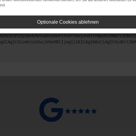
on dritten Werbetreibenden verwendet werden, um Sie auf anderen Webseiten zu ve
ind.
ntaktiere uns bitte. Wir werden versuchen, das Problem zu beheben
Optionale Cookies ablehnen
ZyI6IHsKICAgICJtZXRob2QiOiAiR0VUIiwKICAgICJ1cmwiOiAiaHR0
DQ2Njk1P2ZpZWxkPWludGVybmFsTnVtYmVyJndlYnNpdGU9NWZiZDBkZ
ogICAgICAicmVzcG9uc2VUeXBlIjogIiIKICAgIH0sCiAgICAidGltZW