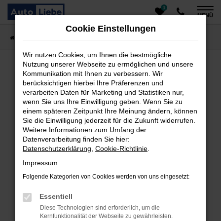
0
Zum
MENÜ
Hauptinhalt
Cookie Einstellungen
springen
Startseite
Fahrzeugangebote
Auto finden
Wir nutzen Cookies, um Ihnen die bestmögliche
Nutzung unserer Webseite zu ermöglichen und unsere
Kommunikation mit Ihnen zu verbessern. Wir
Fehler: Network Error
berücksichtigen hierbei Ihre Präferenzen und
verarbeiten Daten für Marketing und Statistiken nur,
Beim Laden ist ein Fehler aufgetreten.
wenn Sie uns Ihre Einwilligung geben. Wenn Sie zu
einem späteren Zeitpunkt Ihre Meinung ändern, können
Hier sind ein paar Tipps, die dir helfen können:
Sie die Einwilligung jederzeit für die Zukunft widerrufen.
Überprüfe deine Firewall und deine
Weitere Informationen zum Umfang der
Datenverarbeitung finden Sie hier:
Internetverbindung.
Datenschutzerklärung
,
Cookie-Richtlinie
.
Laden andere Webseiten, zum Beispiel deine
Suchmaschine?
Impressum
Prüfe deine Browsererweiterungen.
Folgende Kategorien von Cookies werden von uns eingesetzt:
Manche Erweiterungen, wie Werbeblocker, können
das Laden bestimmter Seiten verhindern.
Essentiell
Funktioniert die Seite in einem anderen Browser
Diese Technologien sind erforderlich, um die
oder in einem privaten Fenster?
Kernfunktionalität der Webseite zu gewährleisten.