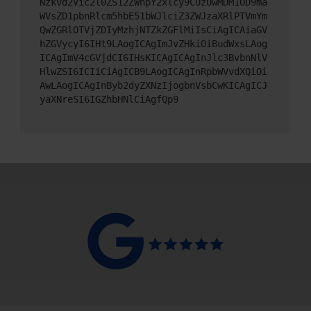
Nzkvd2Vic2l0ZS12ZWhpY2xlcy9CUzUwMDM1OD9ma
WVsZD1pbnRlcm5hbE51bWJlciZ3ZWJzaXRlPTVmYm
QwZGRlOTVjZDIyMzhjNTZkZGFlMiIsCiAgICAiaGV
hZGVycyI6IHt9LAogICAgImJvZHkiOiBudWxsLAog
ICAgImV4cGVjdCI6IHsKICAgICAgInJlc3BvbnNlV
HlwZSI6ICIiCiAgICB9LAogICAgInRpbWVvdXQiOi
AwLAogICAgInByb2dyZXNzIjogbnVsbCwKICAgICJ
yaXNreSI6IGZhbHNlCiAgfQp9