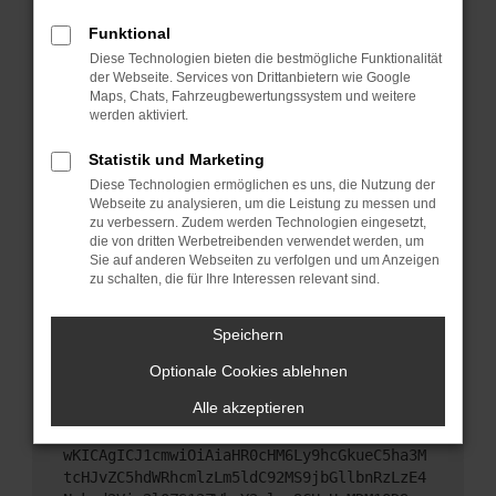
Starte dein Gerät neu.
Funktional
Das kann manchmal helfen, vorübergehende
Diese Technologien bieten die bestmögliche Funktionalität
Probleme zu beheben.
der Webseite. Services von Drittanbietern wie Google
Stelle sicher, dass dein Browser und dein
Maps, Chats, Fahrzeugbewertungssystem und weitere
werden aktiviert.
Betriebssystem auf dem neuesten Stand sind.
Veraltete Software birgt nicht nur ein
Statistik und Marketing
Sicherheitsrisiko, sondern kann auch dazu führen,
Diese Technologien ermöglichen es uns, die Nutzung der
dass bestimmte Funktionen nicht mehr
Webseite zu analysieren, um die Leistung zu messen und
unterstützt werden.
zu verbessern. Zudem werden Technologien eingesetzt,
Wende dich an den Webseitenbetreiber.
die von dritten Werbetreibenden verwendet werden, um
Sie auf anderen Webseiten zu verfolgen und um Anzeigen
Wenn du alle oben genannten Schritte versucht
zu schalten, die für Ihre Interessen relevant sind.
hast, kontaktiere uns bitte. Wir werden versuchen,
das Problem zu beheben. Du kannst uns diesen
Speichern
Text schicken, um uns bei der Fehlersuche zu
unterstützen:
Optionale Cookies ablehnen
Alle akzeptieren
ewogICJuYW1lIjogIk5ldHdvcmtFcnJvciIsCiAgI
mNvbmZpZyI6IHsKICAgICJtZXRob2QiOiAiR0VUIi
wKICAgICJ1cmwiOiAiaHR0cHM6Ly9hcGkueC5ha3M
tcHJvZC5hdWRhcmlzLm5ldC92MS9jbGllbnRzLzE4