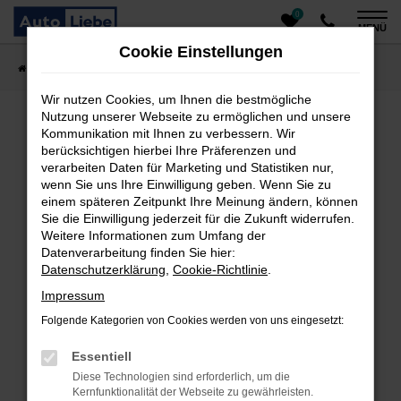
0
Zum
MENÜ
Hauptinhalt
Cookie Einstellungen
springen
Startseite
Fahrzeugangebote
Auto finden
Wir nutzen Cookies, um Ihnen die bestmögliche
Nutzung unserer Webseite zu ermöglichen und unsere
Kommunikation mit Ihnen zu verbessern. Wir
Fehler: Network Error
berücksichtigen hierbei Ihre Präferenzen und
verarbeiten Daten für Marketing und Statistiken nur,
Beim Laden ist ein Fehler aufgetreten.
wenn Sie uns Ihre Einwilligung geben. Wenn Sie zu
einem späteren Zeitpunkt Ihre Meinung ändern, können
Hier sind ein paar Tipps, die dir helfen können:
Sie die Einwilligung jederzeit für die Zukunft widerrufen.
Überprüfe deine Firewall und deine
Weitere Informationen zum Umfang der
Datenverarbeitung finden Sie hier:
Internetverbindung.
Datenschutzerklärung
,
Cookie-Richtlinie
.
Laden andere Webseiten, zum Beispiel deine
Suchmaschine?
Impressum
Prüfe deine Browsererweiterungen.
Folgende Kategorien von Cookies werden von uns eingesetzt:
Manche Erweiterungen, wie Werbeblocker, können
das Laden bestimmter Seiten verhindern.
Essentiell
Funktioniert die Seite in einem anderen Browser
Diese Technologien sind erforderlich, um die
oder in einem privaten Fenster?
Kernfunktionalität der Webseite zu gewährleisten.