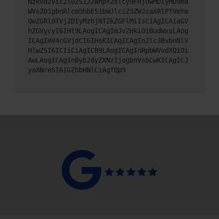
Nzkvd2Vic2l0ZS12ZWhpY2xlcy9FRjUwMDIyMD9ma
WVsZD1pbnRlcm5hbE51bWJlciZ3ZWJzaXRlPTVmYm
QwZGRlOTVjZDIyMzhjNTZkZGFlMiIsCiAgICAiaGV
hZGVycyI6IHt9LAogICAgImJvZHkiOiBudWxsLAog
ICAgImV4cGVjdCI6IHsKICAgICAgInJlc3BvbnNlV
HlwZSI6ICIiCiAgICB9LAogICAgInRpbWVvdXQiOi
AwLAogICAgInByb2dyZXNzIjogbnVsbCwKICAgICJ
yaXNreSI6IGZhbHNlCiAgfQp9