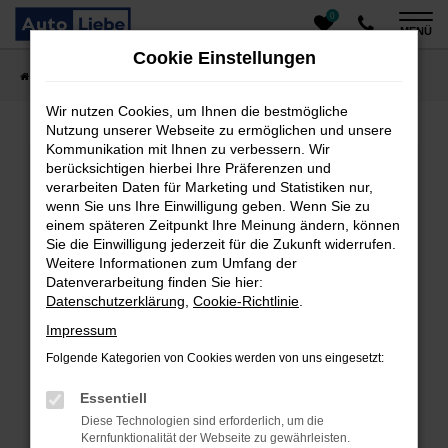
0
Zum
MENÜ
Hauptinhalt
Cookie Einstellungen
springen
Startseite
Fahrzeugangebote
Auto finden
Wir nutzen Cookies, um Ihnen die bestmögliche
Nutzung unserer Webseite zu ermöglichen und unsere
Kommunikation mit Ihnen zu verbessern. Wir
Fehler: Network Error
berücksichtigen hierbei Ihre Präferenzen und
verarbeiten Daten für Marketing und Statistiken nur,
Beim Laden ist ein Fehler aufgetreten.
wenn Sie uns Ihre Einwilligung geben. Wenn Sie zu
einem späteren Zeitpunkt Ihre Meinung ändern, können
Hier sind ein paar Tipps, die dir helfen können:
Sie die Einwilligung jederzeit für die Zukunft widerrufen.
Überprüfe deine Firewall und deine
Weitere Informationen zum Umfang der
Datenverarbeitung finden Sie hier:
Internetverbindung.
Datenschutzerklärung
,
Cookie-Richtlinie
.
Laden andere Webseiten, zum Beispiel deine
Suchmaschine?
Impressum
Prüfe deine Browsererweiterungen.
Folgende Kategorien von Cookies werden von uns eingesetzt:
Manche Erweiterungen, wie Werbeblocker, können
das Laden bestimmter Seiten verhindern.
Essentiell
Funktioniert die Seite in einem anderen Browser
Diese Technologien sind erforderlich, um die
oder in einem privaten Fenster?
Kernfunktionalität der Webseite zu gewährleisten.