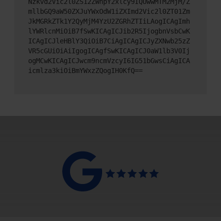
Nzkvd2Vic2l0ZS12ZWhpY2xlcy9IQUwwMTM2MjM/Z
mllbGQ9aW50ZXJuYWxOdW1iZXImd2Vic2l0ZT01Zm
JkMGRkZTk1Y2QyMjM4YzU2ZGRhZTIiLAogICAgImh
lYWRlcnMiOiB7fSwKICAgICJib2R5IjogbnVsbCwK
ICAgICJleHBlY3QiOiB7CiAgICAgICJyZXNwb25zZ
VR5cGUiOiAiIgogICAgfSwKICAgICJ0aW1lb3V0Ij
ogMCwKICAgICJwcm9ncmVzcyI6IG51bGwsCiAgICA
icmlza3kiOiBmYWxzZQogIH0KfQ==