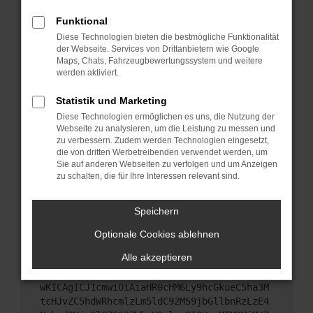
Starte dein Gerät neu.
Funktional
Das kann manchmal helfen, vorübergehende
Diese Technologien bieten die bestmögliche Funktionalität
Probleme zu beheben.
der Webseite. Services von Drittanbietern wie Google
Stelle sicher, dass dein Browser und dein
Maps, Chats, Fahrzeugbewertungssystem und weitere
werden aktiviert.
Betriebssystem auf dem neuesten Stand sind.
Veraltete Software birgt nicht nur ein
Statistik und Marketing
Sicherheitsrisiko, sondern kann auch dazu führen,
Diese Technologien ermöglichen es uns, die Nutzung der
dass bestimmte Funktionen nicht mehr
Webseite zu analysieren, um die Leistung zu messen und
unterstützt werden.
zu verbessern. Zudem werden Technologien eingesetzt,
Wende dich an den Webseitenbetreiber.
die von dritten Werbetreibenden verwendet werden, um
Sie auf anderen Webseiten zu verfolgen und um Anzeigen
Wenn du alle oben genannten Schritte versucht
zu schalten, die für Ihre Interessen relevant sind.
hast, kontaktiere uns bitte. Wir werden versuchen,
das Problem zu beheben. Du kannst uns diesen
Speichern
Text schicken, um uns bei der Fehlersuche zu
unterstützen:
Optionale Cookies ablehnen
Alle akzeptieren
ewogICJuYW1lIjogIk5ldHdvcmtFcnJvciIsCiAgI
mNvbmZpZyI6IHsKICAgICJtZXRob2QiOiAiR0VUIi
wKICAgICJ1cmwiOiAiaHR0cHM6Ly9hcGkueC5ha3M
tcHJvZC5hdWRhcmlzLm5ldC92MS9jbGllbnRzLzE4