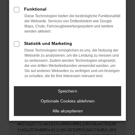
Starte dein Gerät neu.
Funktional
Das kann manchmal helfen, vorübergehende
Diese Technologien bieten die bestmögliche Funktionalität
Probleme zu beheben.
der Webseite. Services von Drittanbietern wie Google
Stelle sicher, dass dein Browser und dein
Maps, Chats, Fahrzeugbewertungssystem und weitere
werden aktiviert.
Betriebssystem auf dem neuesten Stand sind.
Veraltete Software birgt nicht nur ein
Statistik und Marketing
Sicherheitsrisiko, sondern kann auch dazu führen,
Diese Technologien ermöglichen es uns, die Nutzung der
dass bestimmte Funktionen nicht mehr
Webseite zu analysieren, um die Leistung zu messen und
unterstützt werden.
zu verbessern. Zudem werden Technologien eingesetzt,
Wende dich an den Webseitenbetreiber.
die von dritten Werbetreibenden verwendet werden, um
Sie auf anderen Webseiten zu verfolgen und um Anzeigen
Wenn du alle oben genannten Schritte versucht
zu schalten, die für Ihre Interessen relevant sind.
hast, kontaktiere uns bitte. Wir werden versuchen,
das Problem zu beheben. Du kannst uns diesen
Speichern
Text schicken, um uns bei der Fehlersuche zu
unterstützen:
Optionale Cookies ablehnen
Alle akzeptieren
ewogICJuYW1lIjogIk5ldHdvcmtFcnJvciIsCiAgI
mNvbmZpZyI6IHsKICAgICJtZXRob2QiOiAiR0VUIi
wKICAgICJ1cmwiOiAiaHR0cHM6Ly9hcGkueC5ha3M
tcHJvZC5hdWRhcmlzLm5ldC92MS9jbGllbnRzLzE4