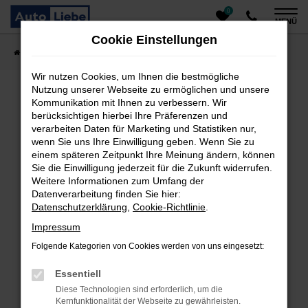
0
Zum
MENÜ
Hauptinhalt
Cookie Einstellungen
springen
Startseite
Fahrzeugangebote
Auto finden
Wir nutzen Cookies, um Ihnen die bestmögliche
Nutzung unserer Webseite zu ermöglichen und unsere
Kommunikation mit Ihnen zu verbessern. Wir
Fehler: Network Error
berücksichtigen hierbei Ihre Präferenzen und
verarbeiten Daten für Marketing und Statistiken nur,
Beim Laden ist ein Fehler aufgetreten.
wenn Sie uns Ihre Einwilligung geben. Wenn Sie zu
einem späteren Zeitpunkt Ihre Meinung ändern, können
Hier sind ein paar Tipps, die dir helfen können:
Sie die Einwilligung jederzeit für die Zukunft widerrufen.
Überprüfe deine Firewall und deine
Weitere Informationen zum Umfang der
Datenverarbeitung finden Sie hier:
Internetverbindung.
Datenschutzerklärung
,
Cookie-Richtlinie
.
Laden andere Webseiten, zum Beispiel deine
Suchmaschine?
Impressum
Prüfe deine Browsererweiterungen.
Folgende Kategorien von Cookies werden von uns eingesetzt:
Manche Erweiterungen, wie Werbeblocker, können
das Laden bestimmter Seiten verhindern.
Essentiell
Funktioniert die Seite in einem anderen Browser
Diese Technologien sind erforderlich, um die
oder in einem privaten Fenster?
Kernfunktionalität der Webseite zu gewährleisten.