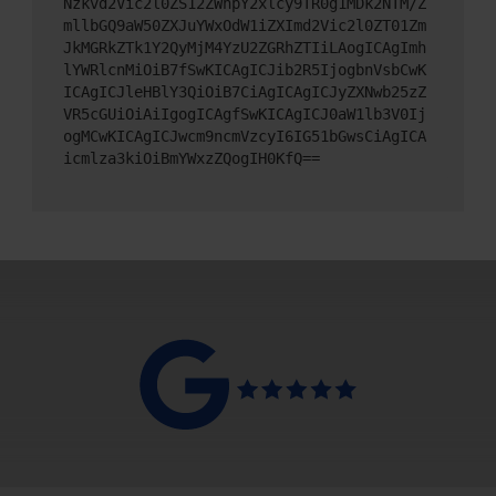
Nzkvd2Vic2l0ZS12ZWhpY2xlcy9TR0g1MDk2NTM/Z
mllbGQ9aW50ZXJuYWxOdW1iZXImd2Vic2l0ZT01Zm
JkMGRkZTk1Y2QyMjM4YzU2ZGRhZTIiLAogICAgImh
lYWRlcnMiOiB7fSwKICAgICJib2R5IjogbnVsbCwK
ICAgICJleHBlY3QiOiB7CiAgICAgICJyZXNwb25zZ
VR5cGUiOiAiIgogICAgfSwKICAgICJ0aW1lb3V0Ij
ogMCwKICAgICJwcm9ncmVzcyI6IG51bGwsCiAgICA
icmlza3kiOiBmYWxzZQogIH0KfQ==