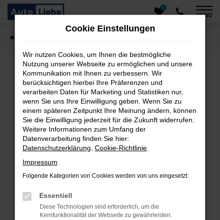
0
Zum
MENÜ
Hauptinhalt
Cookie Einstellungen
springen
Startseite
Fahrzeugangebote
Auto finden
Wir nutzen Cookies, um Ihnen die bestmögliche
Nutzung unserer Webseite zu ermöglichen und unsere
Kommunikation mit Ihnen zu verbessern. Wir
Fehler: Network Error
berücksichtigen hierbei Ihre Präferenzen und
verarbeiten Daten für Marketing und Statistiken nur,
Beim Laden ist ein Fehler aufgetreten.
wenn Sie uns Ihre Einwilligung geben. Wenn Sie zu
einem späteren Zeitpunkt Ihre Meinung ändern, können
Hier sind ein paar Tipps, die dir helfen können:
Sie die Einwilligung jederzeit für die Zukunft widerrufen.
Überprüfe deine Firewall und deine
Weitere Informationen zum Umfang der
Datenverarbeitung finden Sie hier:
Internetverbindung.
Datenschutzerklärung
,
Cookie-Richtlinie
.
Laden andere Webseiten, zum Beispiel deine
Suchmaschine?
Impressum
Prüfe deine Browsererweiterungen.
Folgende Kategorien von Cookies werden von uns eingesetzt:
Manche Erweiterungen, wie Werbeblocker, können
das Laden bestimmter Seiten verhindern.
Essentiell
Funktioniert die Seite in einem anderen Browser
Diese Technologien sind erforderlich, um die
oder in einem privaten Fenster?
Kernfunktionalität der Webseite zu gewährleisten.