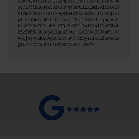
Nzkvd2Vic2l0ZS12ZWhpY2xlcy9TR0gtU1owODc0N
Dg/ZmllbGQ9aW50ZXJuYWxOdW1iZXImd2Vic2l0ZT
01ZmJkMGRkZTk1Y2QyMjM4YzU2ZGRhZTIiLAogICA
gImhlYWRlcnMiOiB7fSwKICAgICJib2R5IjogbnVs
bCwKICAgICJleHBlY3QiOiB7CiAgICAgICJyZXNwb
25zZVR5cGUiOiAiIgogICAgfSwKICAgICJ0aW1lb3
V0IjogMCwKICAgICJwcm9ncmVzcyI6IG51bGwsCiA
gICAicmlza3kiOiBmYWxzZQogIH0KfQ==