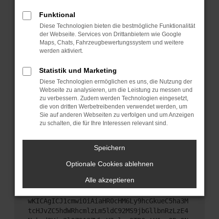
Starte dein Gerät neu.
Funktional
Das kann manchmal helfen, vorübergehende
Diese Technologien bieten die bestmögliche Funktionalität
Probleme zu beheben.
der Webseite. Services von Drittanbietern wie Google
Stelle sicher, dass dein Browser und dein
Maps, Chats, Fahrzeugbewertungssystem und weitere
werden aktiviert.
Betriebssystem auf dem neuesten Stand sind.
Veraltete Software birgt nicht nur ein
Statistik und Marketing
Sicherheitsrisiko, sondern kann auch dazu führen,
Diese Technologien ermöglichen es uns, die Nutzung der
dass bestimmte Funktionen nicht mehr
Webseite zu analysieren, um die Leistung zu messen und
unterstützt werden.
zu verbessern. Zudem werden Technologien eingesetzt,
Wende dich an den Webseitenbetreiber.
die von dritten Werbetreibenden verwendet werden, um
Sie auf anderen Webseiten zu verfolgen und um Anzeigen
Wenn du alle oben genannten Schritte versucht
zu schalten, die für Ihre Interessen relevant sind.
hast, kontaktiere uns bitte. Wir werden versuchen,
das Problem zu beheben. Du kannst uns diesen
Speichern
Text schicken, um uns bei der Fehlersuche zu
unterstützen:
Optionale Cookies ablehnen
Alle akzeptieren
ewogICJuYW1lIjogIk5ldHdvcmtFcnJvciIsCiAgI
mNvbmZpZyI6IHsKICAgICJtZXRob2QiOiAiR0VUIi
wKICAgICJ1cmwiOiAiaHR0cHM6Ly9hcGkueC5ha3M
tcHJvZC5hdWRhcmlzLm5ldC92MS9jbGllbnRzLzE4