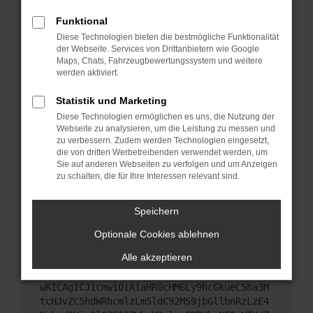
Starte dein Gerät neu.
Funktional
Das kann manchmal helfen, vorübergehende
Diese Technologien bieten die bestmögliche Funktionalität
Probleme zu beheben.
der Webseite. Services von Drittanbietern wie Google
Stelle sicher, dass dein Browser und dein
Maps, Chats, Fahrzeugbewertungssystem und weitere
werden aktiviert.
Betriebssystem auf dem neuesten Stand sind.
Veraltete Software birgt nicht nur ein
Statistik und Marketing
Sicherheitsrisiko, sondern kann auch dazu führen,
Diese Technologien ermöglichen es uns, die Nutzung der
dass bestimmte Funktionen nicht mehr
Webseite zu analysieren, um die Leistung zu messen und
unterstützt werden.
zu verbessern. Zudem werden Technologien eingesetzt,
Wende dich an den Webseitenbetreiber.
die von dritten Werbetreibenden verwendet werden, um
Sie auf anderen Webseiten zu verfolgen und um Anzeigen
Wenn du alle oben genannten Schritte versucht
zu schalten, die für Ihre Interessen relevant sind.
hast, kontaktiere uns bitte. Wir werden versuchen,
das Problem zu beheben. Du kannst uns diesen
Speichern
Text schicken, um uns bei der Fehlersuche zu
unterstützen:
Optionale Cookies ablehnen
Alle akzeptieren
ewogICJuYW1lIjogIk5ldHdvcmtFcnJvciIsCiAgI
mNvbmZpZyI6IHsKICAgICJtZXRob2QiOiAiR0VUIi
wKICAgICJ1cmwiOiAiaHR0cHM6Ly9hcGkueC5ha3M
tcHJvZC5hdWRhcmlzLm5ldC92MS9jbGllbnRzLzE4