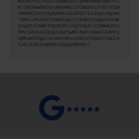
Nzkvd2Vic2l0ZS12ZWhpY2xlcy9MRUkwNTQyNTY/Z
mllbGQ9aW50ZXJuYWxOdW1iZXImd2Vic2l0ZT01Zm
JkMGRkZTk1Y2QyMjM4YzU2ZGRhZTIiLAogICAgImh
lYWRlcnMiOiB7fSwKICAgICJib2R5IjogbnVsbCwK
ICAgICJleHBlY3QiOiB7CiAgICAgICJyZXNwb25zZ
VR5cGUiOiAiIgogICAgfSwKICAgICJ0aW1lb3V0Ij
ogMCwKICAgICJwcm9ncmVzcyI6IG51bGwsCiAgICA
icmlza3kiOiBmYWxzZQogIH0KfQ==