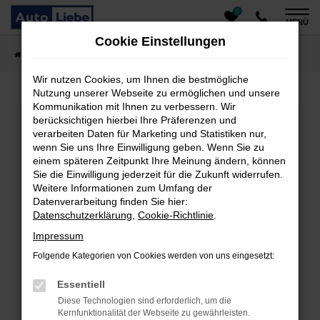
0
Zum
MENÜ
Hauptinhalt
Cookie Einstellungen
springen
Startseite
Fahrzeugangebote
Auto finden
Wir nutzen Cookies, um Ihnen die bestmögliche
Nutzung unserer Webseite zu ermöglichen und unsere
Kommunikation mit Ihnen zu verbessern. Wir
Fehler: Network Error
berücksichtigen hierbei Ihre Präferenzen und
verarbeiten Daten für Marketing und Statistiken nur,
Beim Laden ist ein Fehler aufgetreten.
wenn Sie uns Ihre Einwilligung geben. Wenn Sie zu
einem späteren Zeitpunkt Ihre Meinung ändern, können
Hier sind ein paar Tipps, die dir helfen können:
Sie die Einwilligung jederzeit für die Zukunft widerrufen.
Überprüfe deine Firewall und deine
Weitere Informationen zum Umfang der
Datenverarbeitung finden Sie hier:
Internetverbindung.
Datenschutzerklärung
,
Cookie-Richtlinie
.
Laden andere Webseiten, zum Beispiel deine
Suchmaschine?
Impressum
Prüfe deine Browsererweiterungen.
Folgende Kategorien von Cookies werden von uns eingesetzt:
Manche Erweiterungen, wie Werbeblocker, können
das Laden bestimmter Seiten verhindern.
Essentiell
Funktioniert die Seite in einem anderen Browser
Diese Technologien sind erforderlich, um die
oder in einem privaten Fenster?
Kernfunktionalität der Webseite zu gewährleisten.