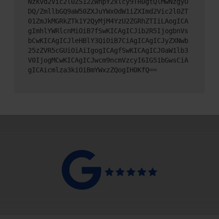
Nzkvd2Vic2l0ZS12ZWhpY2xlcy9TR0gtQlMwNzgyO
DQ/ZmllbGQ9aW50ZXJuYWxOdW1iZXImd2Vic2l0ZT
01ZmJkMGRkZTk1Y2QyMjM4YzU2ZGRhZTIiLAogICA
gImhlYWRlcnMiOiB7fSwKICAgICJib2R5IjogbnVs
bCwKICAgICJleHBlY3QiOiB7CiAgICAgICJyZXNwb
25zZVR5cGUiOiAiIgogICAgfSwKICAgICJ0aW1lb3
V0IjogMCwKICAgICJwcm9ncmVzcyI6IG51bGwsCiA
gICAicmlza3kiOiBmYWxzZQogIH0KfQ==