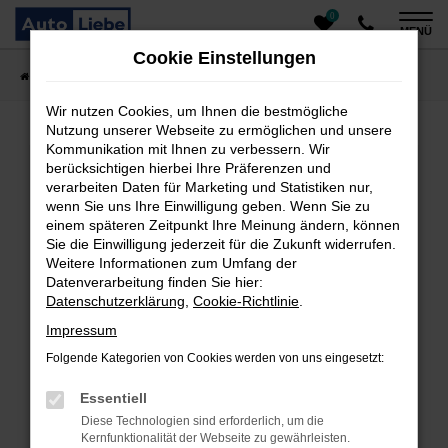
0
Zum
MENÜ
Hauptinhalt
Cookie Einstellungen
springen
Startseite
Fahrzeugangebote
Auto finden
Wir nutzen Cookies, um Ihnen die bestmögliche
Nutzung unserer Webseite zu ermöglichen und unsere
Kommunikation mit Ihnen zu verbessern. Wir
Fehler: Network Error
berücksichtigen hierbei Ihre Präferenzen und
verarbeiten Daten für Marketing und Statistiken nur,
Beim Laden ist ein Fehler aufgetreten.
wenn Sie uns Ihre Einwilligung geben. Wenn Sie zu
einem späteren Zeitpunkt Ihre Meinung ändern, können
Hier sind ein paar Tipps, die dir helfen können:
Sie die Einwilligung jederzeit für die Zukunft widerrufen.
Überprüfe deine Firewall und deine
Weitere Informationen zum Umfang der
Datenverarbeitung finden Sie hier:
Internetverbindung.
Datenschutzerklärung
,
Cookie-Richtlinie
.
Laden andere Webseiten, zum Beispiel deine
Suchmaschine?
Impressum
Prüfe deine Browsererweiterungen.
Folgende Kategorien von Cookies werden von uns eingesetzt:
Manche Erweiterungen, wie Werbeblocker, können
das Laden bestimmter Seiten verhindern.
Essentiell
Funktioniert die Seite in einem anderen Browser
Diese Technologien sind erforderlich, um die
oder in einem privaten Fenster?
Kernfunktionalität der Webseite zu gewährleisten.