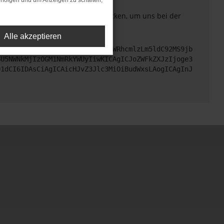
rfolgen und um Anzeigen zu schalten,
. Du kannst uns diesen Text schicken, um uns bei der
Alle akzeptieren
cHM6Ly9hcGkueC5ha3MtcHJvZC5hdWRhcmlzLm5ldC92MS9jb
GU5NWNkMjIzOGM1NmRkYWUyIiwKICAgICJoZWFkZXJzIjoge3
91dCI6IDAsCiAgICAicHJvZ3Jlc3MiOiBudWxsLAogICAgInJ