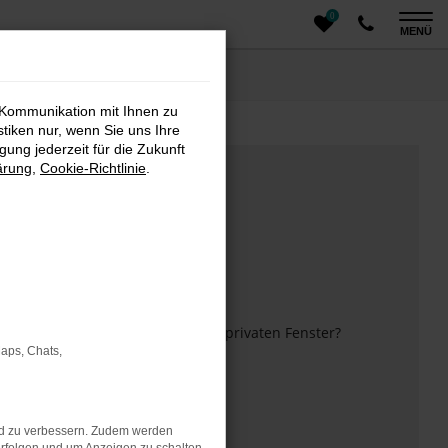
0
MENÜ
 Kommunikation mit Ihnen zu
stiken nur, wenn Sie uns Ihre
ung jederzeit für die Zukunft
ärung
,
Cookie-Richtlinie
.
m anderen Browser oder in einem privaten Fenster?
Maps, Chats,
 mehr unterstützt werden.
nd zu verbessern. Zudem werden