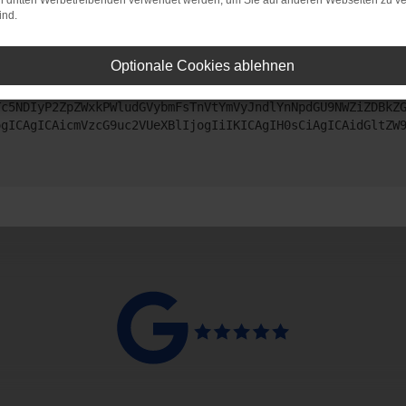
on dritten Werbetreibenden verwendet werden, um Sie auf anderen Webseiten zu ve
ind.
ntaktiere uns bitte. Wir werden versuchen, das Problem zu beheben
Optionale Cookies ablehnen
ZyI6IHsKICAgICJtZXRob2QiOiAiR0VUIiwKICAgICJ1cmwiOiAiaHR0
Tc5NDIyP2ZpZWxkPWludGVybmFsTnVtYmVyJndlYnNpdGU9NWZiZDBkZ
ogICAgICAicmVzcG9uc2VUeXBlIjogIiIKICAgIH0sCiAgICAidGltZW