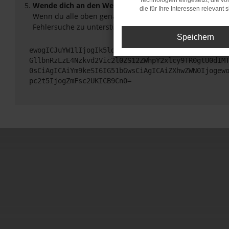
Technologien eingesetzt, die v
Wende dich an den Webseitenbetreiber.
die für Ihre Interessen relevant s
Wenn du alle oben genannten Schritte versucht hast, ko
Fehlersuche zu unterstützen:
Speichern
ewogICJuYW1lIjogIk5ldHdvcmtFcnJvciIsCiAgImNvbmZp
GllbnRzLzE4Nzkvd2Vic2l0ZS12ZWhpY2xlcy9TR0gtU0dIM
0sCiAgICAiYm9keSI6IG51bGwsCiAgICAiZXhwZWN0Ijogew
pc2t5IjogZmFsc2UKICB9Cn0=