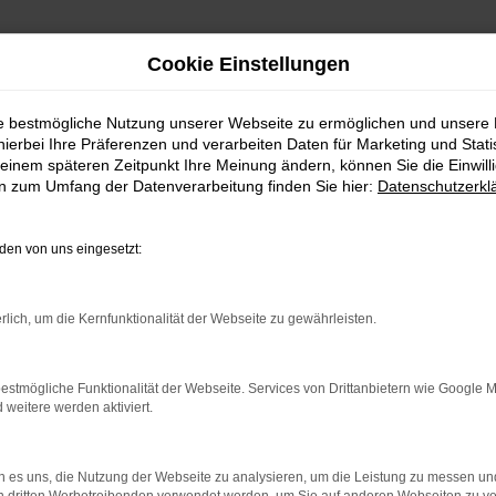
Cookie Einstellungen
ie bestmögliche Nutzung unserer Webseite zu ermöglichen und unsere
hierbei Ihre Präferenzen und verarbeiten Daten für Marketing und Stati
einem späteren Zeitpunkt Ihre Meinung ändern, können Sie die Einwillig
en zum Umfang der Datenverarbeitung finden Sie hier:
Datenschutzerkl
en von uns eingesetzt:
.
ine?
rlich, um die Kernfunktionalität der Webseite zu gewährleisten.
en bestimmter Seiten verhindern. Funktioniert die Seite in eine
estmögliche Funktionalität der Webseite. Services von Drittanbietern wie Google 
eitere werden aktiviert.
u beheben.
em auf dem neuesten Stand sind.
o, sondern kann auch dazu führen, dass bestimmte Funktionen nicht
 es uns, die Nutzung der Webseite zu analysieren, um die Leistung zu messen u