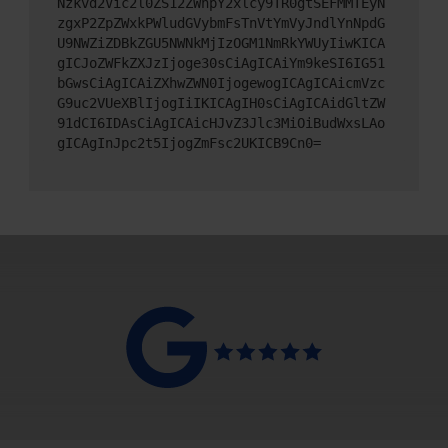
Nzkvd2Vic2l0ZS12ZWhpY2xlcy9TR0gtSEFMMTEyN
zgxP2ZpZWxkPWludGVybmFsTnVtYmVyJndlYnNpdG
U9NWZiZDBkZGU5NWNkMjIzOGM1NmRkYWUyIiwKICA
gICJoZWFkZXJzIjoge30sCiAgICAiYm9keSI6IG51
bGwsCiAgICAiZXhwZWN0IjogewogICAgICAicmVzc
G9uc2VUeXBlIjogIiIKICAgIH0sCiAgICAidGltZW
91dCI6IDAsCiAgICAicHJvZ3Jlc3MiOiBudWxsLAo
gICAgInJpc2t5IjogZmFsc2UKICB9Cn0=