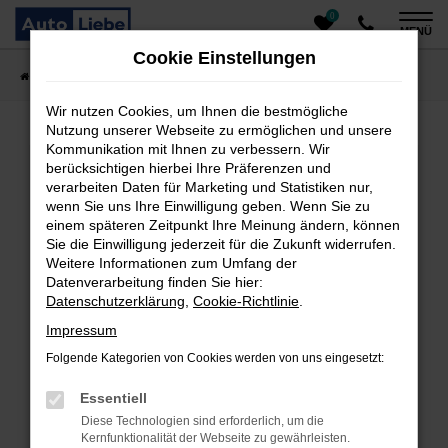
0
Zum
MENÜ
Hauptinhalt
Cookie Einstellungen
springen
Startseite
Fahrzeugangebote
Auto finden
Wir nutzen Cookies, um Ihnen die bestmögliche
Nutzung unserer Webseite zu ermöglichen und unsere
Kommunikation mit Ihnen zu verbessern. Wir
Fehler: Network Error
berücksichtigen hierbei Ihre Präferenzen und
verarbeiten Daten für Marketing und Statistiken nur,
Beim Laden ist ein Fehler aufgetreten.
wenn Sie uns Ihre Einwilligung geben. Wenn Sie zu
einem späteren Zeitpunkt Ihre Meinung ändern, können
Hier sind ein paar Tipps, die dir helfen können:
Sie die Einwilligung jederzeit für die Zukunft widerrufen.
Überprüfe deine Firewall und deine
Weitere Informationen zum Umfang der
Datenverarbeitung finden Sie hier:
Internetverbindung.
Datenschutzerklärung
,
Cookie-Richtlinie
.
Laden andere Webseiten, zum Beispiel deine
Suchmaschine?
Impressum
Prüfe deine Browsererweiterungen.
Folgende Kategorien von Cookies werden von uns eingesetzt:
Manche Erweiterungen, wie Werbeblocker, können
das Laden bestimmter Seiten verhindern.
Essentiell
Funktioniert die Seite in einem anderen Browser
Diese Technologien sind erforderlich, um die
oder in einem privaten Fenster?
Kernfunktionalität der Webseite zu gewährleisten.