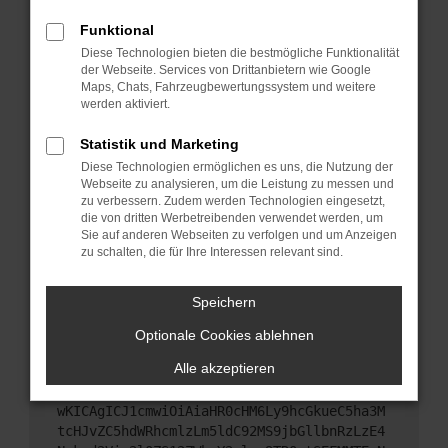
Starte dein Gerät neu.
Funktional
Das kann manchmal helfen, vorübergehende
Diese Technologien bieten die bestmögliche Funktionalität
Probleme zu beheben.
der Webseite. Services von Drittanbietern wie Google
Stelle sicher, dass dein Browser und dein
Maps, Chats, Fahrzeugbewertungssystem und weitere
werden aktiviert.
Betriebssystem auf dem neuesten Stand sind.
Veraltete Software birgt nicht nur ein
Statistik und Marketing
Sicherheitsrisiko, sondern kann auch dazu führen,
Diese Technologien ermöglichen es uns, die Nutzung der
dass bestimmte Funktionen nicht mehr
Webseite zu analysieren, um die Leistung zu messen und
unterstützt werden.
zu verbessern. Zudem werden Technologien eingesetzt,
Wende dich an den Webseitenbetreiber.
die von dritten Werbetreibenden verwendet werden, um
Sie auf anderen Webseiten zu verfolgen und um Anzeigen
Wenn du alle oben genannten Schritte versucht
zu schalten, die für Ihre Interessen relevant sind.
hast, kontaktiere uns bitte. Wir werden versuchen,
das Problem zu beheben. Du kannst uns diesen
Speichern
Text schicken, um uns bei der Fehlersuche zu
unterstützen:
Optionale Cookies ablehnen
Alle akzeptieren
ewogICJuYW1lIjogIk5ldHdvcmtFcnJvciIsCiAgI
mNvbmZpZyI6IHsKICAgICJtZXRob2QiOiAiR0VUIi
wKICAgICJ1cmwiOiAiaHR0cHM6Ly9hcGkueC5ha3M
tcHJvZC5hdWRhcmlzLm5ldC92MS9jbGllbnRzLzE4