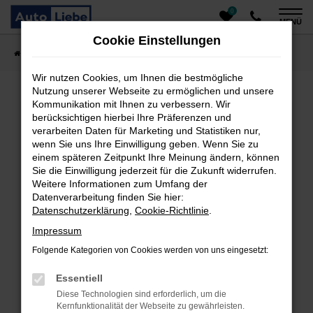
0
Zum
MENÜ
Hauptinhalt
Cookie Einstellungen
springen
Startseite
Fahrzeugangebote
Auto finden
Wir nutzen Cookies, um Ihnen die bestmögliche
Nutzung unserer Webseite zu ermöglichen und unsere
Kommunikation mit Ihnen zu verbessern. Wir
Fehler: Network Error
berücksichtigen hierbei Ihre Präferenzen und
verarbeiten Daten für Marketing und Statistiken nur,
Beim Laden ist ein Fehler aufgetreten.
wenn Sie uns Ihre Einwilligung geben. Wenn Sie zu
einem späteren Zeitpunkt Ihre Meinung ändern, können
Hier sind ein paar Tipps, die dir helfen können:
Sie die Einwilligung jederzeit für die Zukunft widerrufen.
Überprüfe deine Firewall und deine
Weitere Informationen zum Umfang der
Datenverarbeitung finden Sie hier:
Internetverbindung.
Datenschutzerklärung
,
Cookie-Richtlinie
.
Laden andere Webseiten, zum Beispiel deine
Suchmaschine?
Impressum
Prüfe deine Browsererweiterungen.
Folgende Kategorien von Cookies werden von uns eingesetzt:
Manche Erweiterungen, wie Werbeblocker, können
das Laden bestimmter Seiten verhindern.
Essentiell
Funktioniert die Seite in einem anderen Browser
Diese Technologien sind erforderlich, um die
oder in einem privaten Fenster?
Kernfunktionalität der Webseite zu gewährleisten.