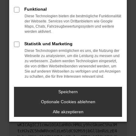
Starte dein Gerät neu.
Funktional
Das kann manchmal helfen, vorübergehende
Diese Technologien bieten die bestmögliche Funktionalität
Probleme zu beheben.
der Webseite. Services von Drittanbietern wie Google
Stelle sicher, dass dein Browser und dein
Maps, Chats, Fahrzeugbewertungssystem und weitere
werden aktiviert.
Betriebssystem auf dem neuesten Stand sind.
Veraltete Software birgt nicht nur ein
Statistik und Marketing
Sicherheitsrisiko, sondern kann auch dazu führen,
Diese Technologien ermöglichen es uns, die Nutzung der
dass bestimmte Funktionen nicht mehr
Webseite zu analysieren, um die Leistung zu messen und
unterstützt werden.
zu verbessern. Zudem werden Technologien eingesetzt,
Wende dich an den Webseitenbetreiber.
die von dritten Werbetreibenden verwendet werden, um
Sie auf anderen Webseiten zu verfolgen und um Anzeigen
Wenn du alle oben genannten Schritte versucht
zu schalten, die für Ihre Interessen relevant sind.
hast, kontaktiere uns bitte. Wir werden versuchen,
das Problem zu beheben. Du kannst uns diesen
Speichern
Text schicken, um uns bei der Fehlersuche zu
unterstützen:
Optionale Cookies ablehnen
Alle akzeptieren
ewogICJuYW1lIjogIk5ldHdvcmtFcnJvciIsCiAgI
mNvbmZpZyI6IHsKICAgICJtZXRob2QiOiAiR0VUIi
wKICAgICJ1cmwiOiAiaHR0cHM6Ly9hcGkueC5ha3M
tcHJvZC5hdWRhcmlzLm5ldC92MS9jbGllbnRzLzE4