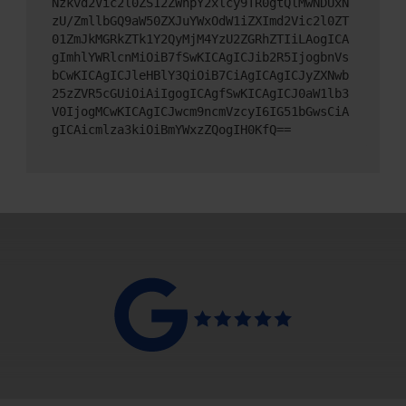
Nzkvd2Vic2l0ZS12ZWhpY2xlcy9TR0gtQlMwNDUxN
zU/ZmllbGQ9aW50ZXJuYWxOdW1iZXImd2Vic2l0ZT
01ZmJkMGRkZTk1Y2QyMjM4YzU2ZGRhZTIiLAogICA
gImhlYWRlcnMiOiB7fSwKICAgICJib2R5IjogbnVs
bCwKICAgICJleHBlY3QiOiB7CiAgICAgICJyZXNwb
25zZVR5cGUiOiAiIgogICAgfSwKICAgICJ0aW1lb3
V0IjogMCwKICAgICJwcm9ncmVzcyI6IG51bGwsCiA
gICAicmlza3kiOiBmYWxzZQogIH0KfQ==