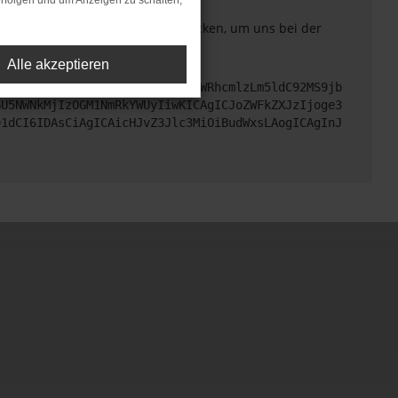
rfolgen und um Anzeigen zu schalten,
. Du kannst uns diesen Text schicken, um uns bei der
Alle akzeptieren
cHM6Ly9hcGkueC5ha3MtcHJvZC5hdWRhcmlzLm5ldC92MS9jb
GU5NWNkMjIzOGM1NmRkYWUyIiwKICAgICJoZWFkZXJzIjoge3
91dCI6IDAsCiAgICAicHJvZ3Jlc3MiOiBudWxsLAogICAgInJ