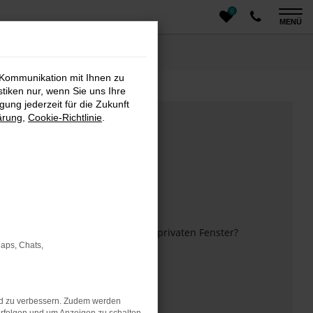
0
MENÜ
 Kommunikation mit Ihnen zu
stiken nur, wenn Sie uns Ihre
ung jederzeit für die Zukunft
ärung
,
Cookie-Richtlinie
.
m anderen Browser oder in einem privaten Fenster?
Maps, Chats,
 mehr unterstützt werden.
nd zu verbessern. Zudem werden