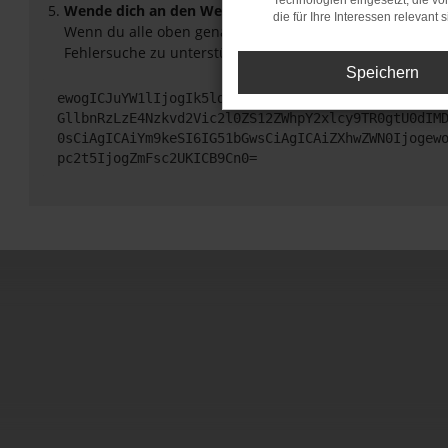
Technologien eingesetzt, die v
Wende dich an den Webseitenbetreiber.
die für Ihre Interessen relevant s
Wenn du alle oben genannten Schritte versucht hast, ko
Fehlersuche zu unterstützen:
Speichern
ewogICJuYW1lIjogIk5ldHdvcmtFcnJvciIsCiAgImNvbmZp
GllbnRzLzE4Nzkvd2Vic2l0ZS12ZWhpY2xlcy9TR0gtU0dIM
0sCiAgICAiYm9keSI6IG51bGwsCiAgICAiZXhwZWN0Ijogew
pc2t5IjogZmFsc2UKICB9Cn0=