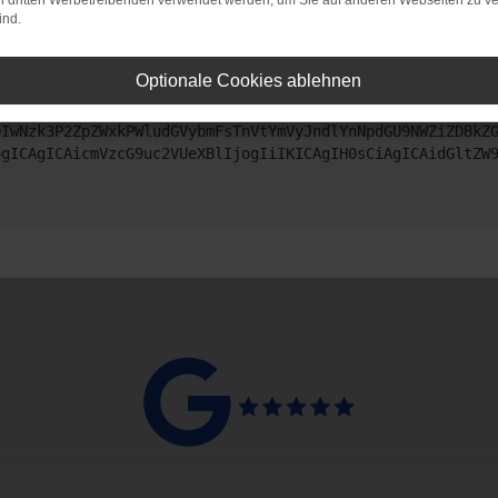
on dritten Werbetreibenden verwendet werden, um Sie auf anderen Webseiten zu ve
ind.
ntaktiere uns bitte. Wir werden versuchen, das Problem zu beheben
Optionale Cookies ablehnen
ZyI6IHsKICAgICJtZXRob2QiOiAiR0VUIiwKICAgICJ1cmwiOiAiaHR0
DIwNzk3P2ZpZWxkPWludGVybmFsTnVtYmVyJndlYnNpdGU9NWZiZDBkZ
ogICAgICAicmVzcG9uc2VUeXBlIjogIiIKICAgIH0sCiAgICAidGltZW