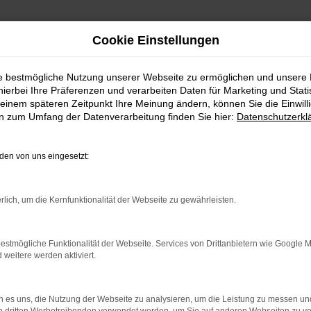
Cookie Einstellungen
ie bestmögliche Nutzung unserer Webseite zu ermöglichen und unsere
hierbei Ihre Präferenzen und verarbeiten Daten für Marketing und Stati
einem späteren Zeitpunkt Ihre Meinung ändern, können Sie die Einwillig
en zum Umfang der Datenverarbeitung finden Sie hier:
Datenschutzerkl
en von uns eingesetzt:
.
ine?
rlich, um die Kernfunktionalität der Webseite zu gewährleisten.
en bestimmter Seiten verhindern. Funktioniert die Seite in eine
estmögliche Funktionalität der Webseite. Services von Drittanbietern wie Google 
eitere werden aktiviert.
u beheben.
em auf dem neuesten Stand sind.
o, sondern kann auch dazu führen, dass bestimmte Funktionen nicht
 es uns, die Nutzung der Webseite zu analysieren, um die Leistung zu messen u