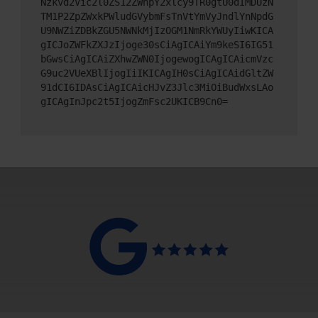
Nzkvd2Vic2l0ZS12ZWhpY2xlcy9TR0gtU0dIMDUzN
TM1P2ZpZWxkPWludGVybmFsTnVtYmVyJndlYnNpdG
U9NWZiZDBkZGU5NWNkMjIzOGM1NmRkYWUyIiwKICA
gICJoZWFkZXJzIjoge30sCiAgICAiYm9keSI6IG51
bGwsCiAgICAiZXhwZWN0IjogewogICAgICAicmVzc
G9uc2VUeXBlIjogIiIKICAgIH0sCiAgICAidGltZW
91dCI6IDAsCiAgICAicHJvZ3Jlc3MiOiBudWxsLAo
gICAgInJpc2t5IjogZmFsc2UKICB9Cn0=