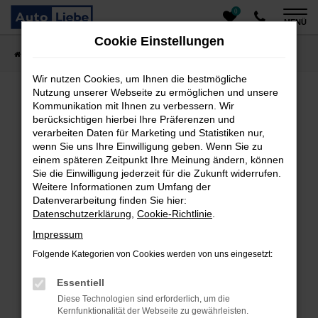
0
Zum
MENÜ
Hauptinhalt
Cookie Einstellungen
springen
Startseite
Fahrzeugangebote
Auto finden
Wir nutzen Cookies, um Ihnen die bestmögliche
Nutzung unserer Webseite zu ermöglichen und unsere
Kommunikation mit Ihnen zu verbessern. Wir
Fehler: Network Error
berücksichtigen hierbei Ihre Präferenzen und
verarbeiten Daten für Marketing und Statistiken nur,
Beim Laden ist ein Fehler aufgetreten.
wenn Sie uns Ihre Einwilligung geben. Wenn Sie zu
einem späteren Zeitpunkt Ihre Meinung ändern, können
Hier sind ein paar Tipps, die dir helfen können:
Sie die Einwilligung jederzeit für die Zukunft widerrufen.
Überprüfe deine Firewall und deine
Weitere Informationen zum Umfang der
Datenverarbeitung finden Sie hier:
Internetverbindung.
Datenschutzerklärung
,
Cookie-Richtlinie
.
Laden andere Webseiten, zum Beispiel deine
Suchmaschine?
Impressum
Prüfe deine Browsererweiterungen.
Folgende Kategorien von Cookies werden von uns eingesetzt:
Manche Erweiterungen, wie Werbeblocker, können
das Laden bestimmter Seiten verhindern.
Essentiell
Funktioniert die Seite in einem anderen Browser
Diese Technologien sind erforderlich, um die
oder in einem privaten Fenster?
Kernfunktionalität der Webseite zu gewährleisten.