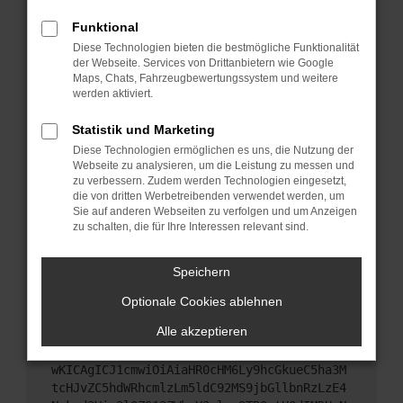
Starte dein Gerät neu.
Funktional
Das kann manchmal helfen, vorübergehende
Diese Technologien bieten die bestmögliche Funktionalität
Probleme zu beheben.
der Webseite. Services von Drittanbietern wie Google
Stelle sicher, dass dein Browser und dein
Maps, Chats, Fahrzeugbewertungssystem und weitere
werden aktiviert.
Betriebssystem auf dem neuesten Stand sind.
Veraltete Software birgt nicht nur ein
Statistik und Marketing
Sicherheitsrisiko, sondern kann auch dazu führen,
Diese Technologien ermöglichen es uns, die Nutzung der
dass bestimmte Funktionen nicht mehr
Webseite zu analysieren, um die Leistung zu messen und
unterstützt werden.
zu verbessern. Zudem werden Technologien eingesetzt,
Wende dich an den Webseitenbetreiber.
die von dritten Werbetreibenden verwendet werden, um
Sie auf anderen Webseiten zu verfolgen und um Anzeigen
Wenn du alle oben genannten Schritte versucht
zu schalten, die für Ihre Interessen relevant sind.
hast, kontaktiere uns bitte. Wir werden versuchen,
das Problem zu beheben. Du kannst uns diesen
Speichern
Text schicken, um uns bei der Fehlersuche zu
unterstützen:
Optionale Cookies ablehnen
Alle akzeptieren
ewogICJuYW1lIjogIk5ldHdvcmtFcnJvciIsCiAgI
mNvbmZpZyI6IHsKICAgICJtZXRob2QiOiAiR0VUIi
wKICAgICJ1cmwiOiAiaHR0cHM6Ly9hcGkueC5ha3M
tcHJvZC5hdWRhcmlzLm5ldC92MS9jbGllbnRzLzE4